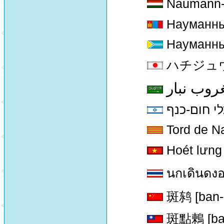
Naumann-
Науманны
Науманны
ハチジュウツグミ
روب نبار
י חום-כנף
Tord de 
Hoét lưng
นกเดินดง
斑鸫 [ban-
斑點鶇 [ban