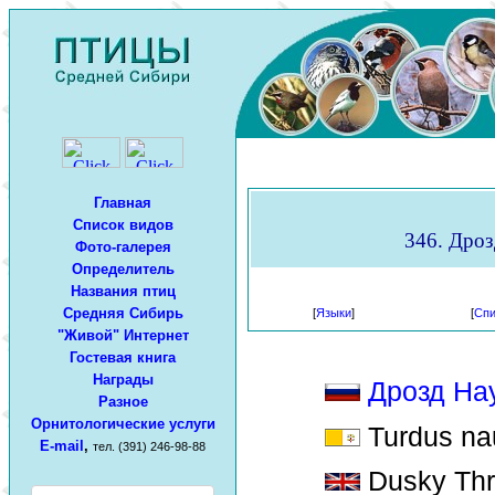
Главная
Список видов
346. Дроз
Фото-галерея
Определитель
Названия птиц
Средняя Сибирь
[
Языки
]
[
Спи
"Живой" Интернет
Гостевая книга
Награды
Дрозд На
Разное
Орнитологические услуги
Turdus na
E-mail
,
тел. (391) 246-98-88
Dusky Thr