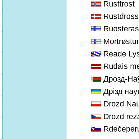
Rusttrost
Rustdross
Ruosteras
Mortrøstur
Reade Lys
Rudais me
Дрозд-На
Дрізд нау
Drozd Nau
Drozd rez
Rdečeperu