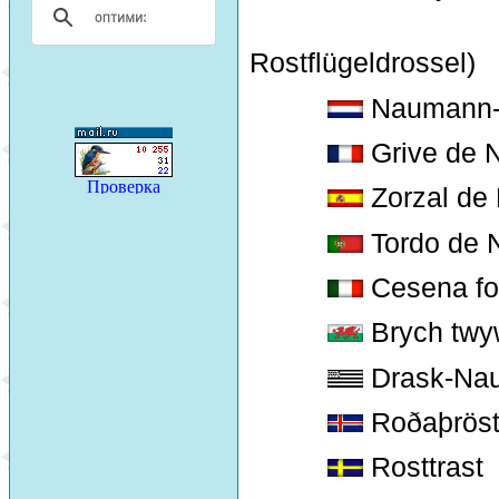
Rostflügeldrossel)
Naumann-li
Grive de N
Zorzal de
Tordo de
Cesena fo
Brych twy
Drask-Nau
Roðaþröst
Rosttrast