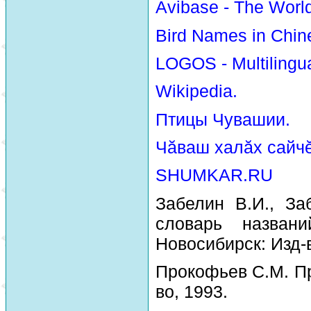
Avibase - The Worl
Bird Names in Chin
LOGOS - Multilingua
Wikipedia.
Птицы Чувашии.
Чăваш халăх сайчĕ
SHUMKAR.RU
Забелин В.И., За
словарь назван
Новосибирск: Изд-
Прокофьев С.М. Пр
во, 1993.