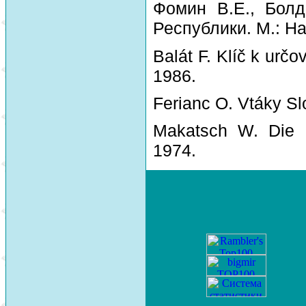
Фомин В.Е., Болд
Республики. М.: На
Balát F. Klíč k urč
1986.
Ferianc O. Vtáky Sl
Makatsch W. Die 
1974.