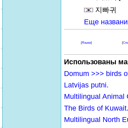
지빠귀
Еще названи
[
Языки
]
[
Спи
Использованы ма
Domum >>> birds o
Latvijas putni.
Multilingual Animal
The Birds of Kuwait
Multilingual North E