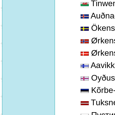
Tinwen
Auðnad
Ökenst
Ørkens
Ørkens
Aavikk
Oyðus
Kõrbe-
Tuksne
Пусти