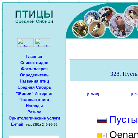
Главная
Список видов
Фото-галерея
328. Пусты
Определитель
Названия птиц
Средняя Сибирь
"Живой" Интернет
[
Языки
]
[
Спи
Гостевая книга
Награды
Разное
Пусты
Орнитологические услуги
E-mail
,
тел. (391) 246-98-88
Oenant