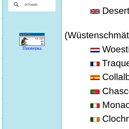
Desert
(Wüstenschmät
Woesti
Traque
Collalb
Chasco
Monach
Clochr