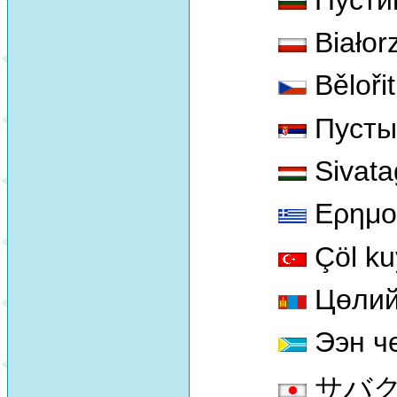
Białor
Bělořit
Пустыњ
Sivata
Ερημο
Çöl ku
Цөлий
Ээн ч
サバクヒタ