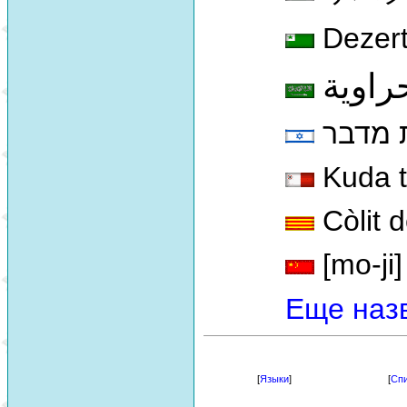
Dezert
راوية
 מדבר
Kuda t
Còlit d
[mo-ji]
Еще наз
[
Языки
]
[
Спи