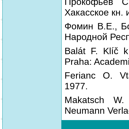
Прокофьев С
Хакасское кн. 
Фомин В.Е., Б
Народной Респу
Balát F. Klíč 
Praha: Academi
Ferianc O. Vt
1977.
Makatsch W.
Neumann Verla