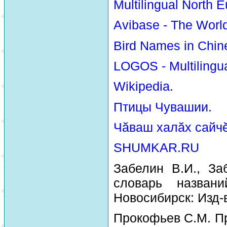
Multilingual North E
Avibase - The Worl
Bird Names in Chin
LOGOS - Multilingua
Wikipedia.
Птицы Чувашии.
Чăваш халăх сайчĕ
SHUMKAR.RU
Забелин В.И., За
словарь назван
Новосибирск: Изд-
Прокофьев С.М. Пр