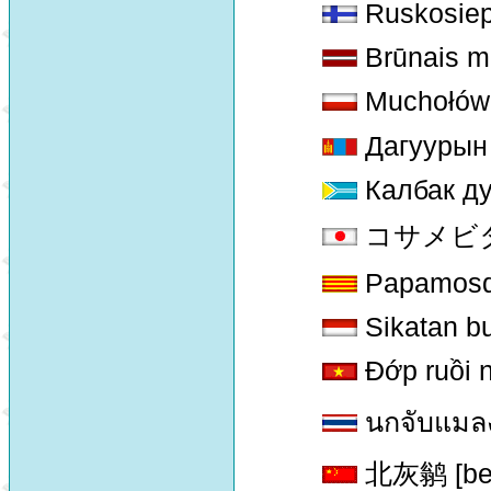
Ruskosie
Brūnais m
Muchołówk
Дагуурын
Калбак ду
コサメビタキ 
Papamosq
Sikatan b
Đớp ruồi 
นกจับแมลง
北灰鹟 [bei 