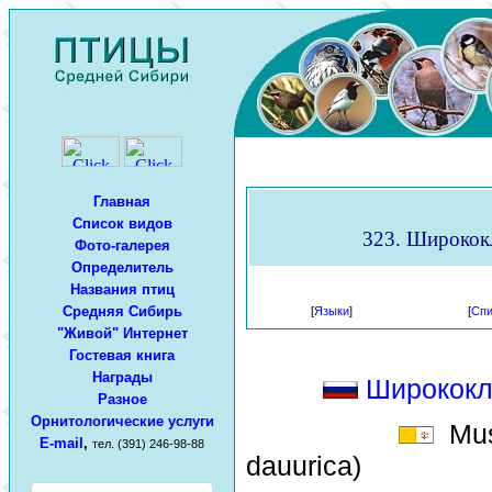
Главная
Список видов
323. Ширококлю
Фото-галерея
Определитель
Названия птиц
Средняя Сибирь
[
Языки
]
[
Спи
"Живой" Интернет
Гостевая книга
Награды
Ширококл
Разное
Орнитологические услуги
Musc
E-mail
,
тел. (391) 246-98-88
dauurica)