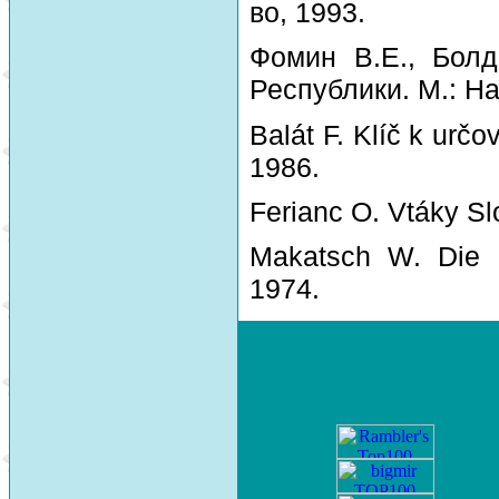
во, 1993.
Фомин В.Е., Болд
Республики. М.: На
Balát F. Klíč k urč
1986.
Ferianc O. Vtáky Sl
Makatsch W. Die 
1974.