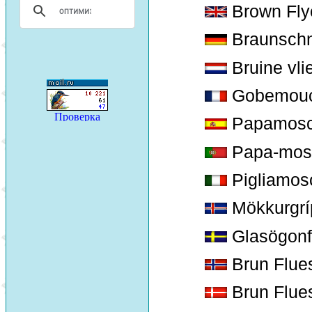
Brown Flyc
Braunschn
Bruine vl
Gobemouc
Papamosca
Papa-mos
Pigliamosc
Mökkurgrí
Glasögonf
Brun Flue
Brun Flue