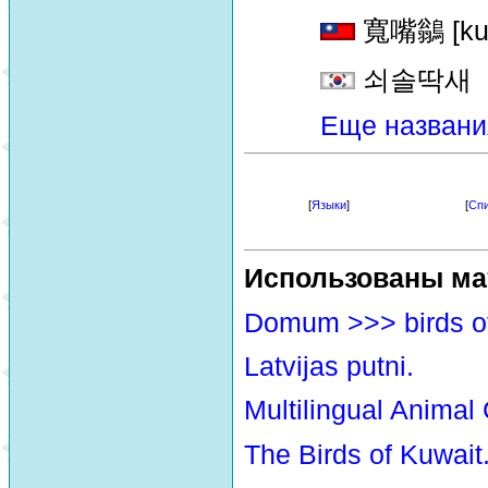
寬嘴鶲 [kua
쇠솔딱새
Еще названи
[
Языки
]
[
Спи
Использованы ма
Domum >>> birds o
Latvijas putni.
Multilingual Animal
The Birds of Kuwait