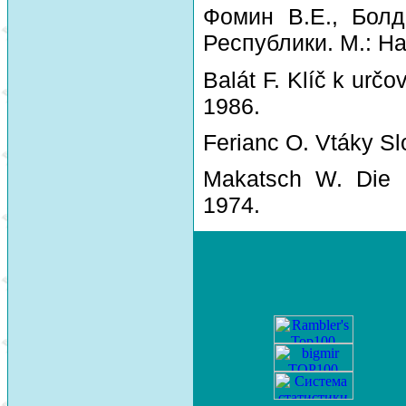
Фомин В.Е., Болд
Республики. М.: На
Balát F. Klíč k urč
1986.
Ferianc O. Vtáky Sl
Makatsch W. Die 
1974.