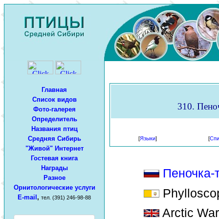
Главная
Список видов
310. Пеноч
Фото-галерея
Определитель
Названия птиц
Средняя Сибирь
[
Языки
]
[
Спи
"Живой" Интернет
Гостевая книга
Награды
Пеночка-
Разное
Орнитологические услуги
Phylloscop
E-mail
,
тел. (391) 246-98-88
Arctic Warb