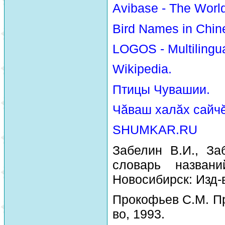
Avibase - The Worl
Bird Names in Chin
LOGOS - Multilingua
Wikipedia.
Птицы Чувашии.
Чăваш халăх сайчĕ
SHUMKAR.RU
Забелин В.И., За
словарь назван
Новосибирск: Изд-
Прокофьев С.М. Пр
во, 1993.