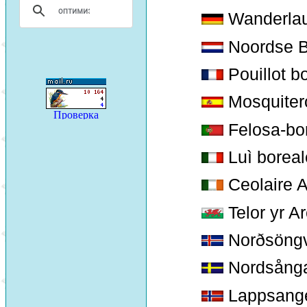
Wanderlau
Noordse B
Pouillot b
Mosquitero
Felosa-bo
Luì boreal
Ceolaire A
Telor yr Ar
Norðsöngv
Nordsång
Lappsang