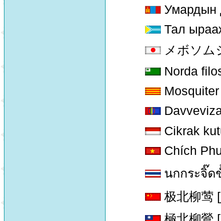
Умардын 
Тал ыраа
メボソムシクイ
Norda filo
Mosquiter 
Davveviza
Cikrak ku
Chích Ph
นกกระจิ๊ดข
极北柳莺 [jí 
極北柳鶯 [jí 