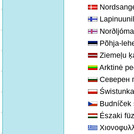
Nordsang
Lapinuunil
Norðljóma
Põhja-lehe
Ziemeļu ķa
Arktinė pe
Северен 
Świstunka
Budníček 
Északi füz
Χιονοφυλ