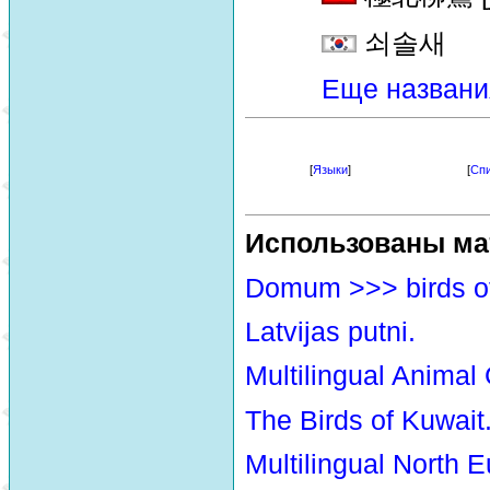
쇠솔새
Еще названи
[
Языки
]
[
Спи
Использованы ма
Domum >>> birds o
Latvijas putni.
Multilingual Animal
The Birds of Kuwait
Multilingual North E