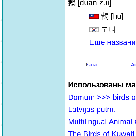
鹅 [duan-zui]
鵠 [hu]
고니
Еще названи
[
Языки
]
[
Спи
Использованы ма
Domum >>> birds o
Latvijas putni.
Multilingual Animal
The Birds of Kuwait