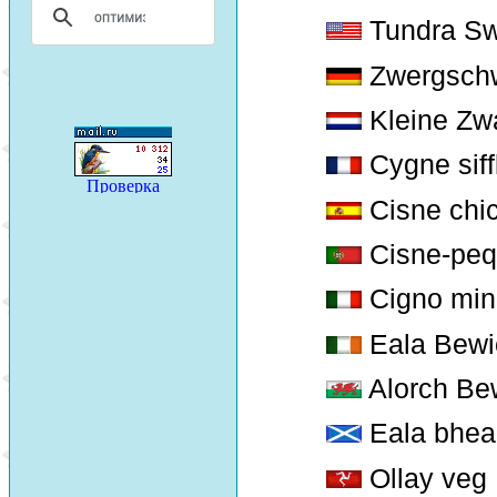
Tundra S
Zwergsch
Kleine Zw
Cygne siff
Cisne chi
Cisne-pe
Cigno min
Eala Bewi
Alorch Be
Eala bhea
Ollay veg