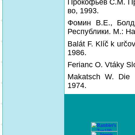
Прокофьев С.М. Пр
во, 1993.
Фомин В.Е., Болд
Республики. М.: На
Balát F. Klíč k urč
1986.
Ferianc O. Vtáky Sl
Makatsch W. Die 
1974.