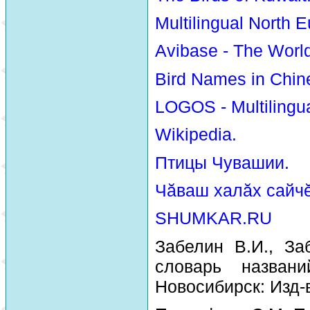
Multilingual North E
Avibase - The Worl
Bird Names in Chin
LOGOS - Multilingua
Wikipedia.
Птицы Чувашии.
Чăваш халăх сайчĕ
SHUMKAR.RU
Забелин В.И., За
словарь назван
Новосибирск: Изд-