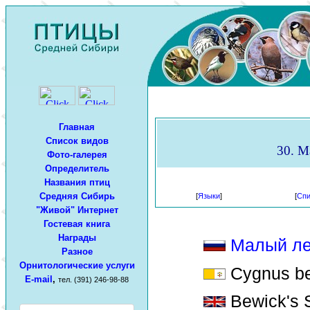
Главная
Список видов
30. М
Фото-галерея
Определитель
Названия птиц
Средняя Сибирь
[
Языки
]
[
Спи
"Живой" Интернет
Гостевая книга
Награды
Малый л
Разное
Орнитологические услуги
Cygnus bew
E-mail
,
тел. (391) 246-98-88
Bewick's 