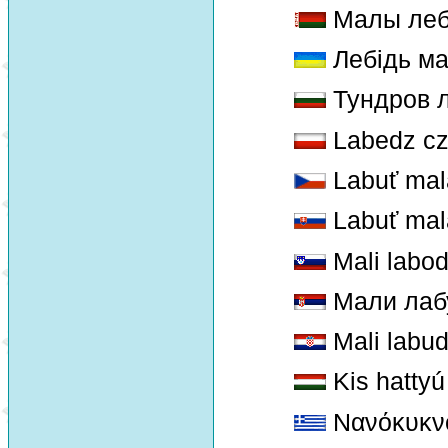
Малы леб
Лебідь м
Тундров 
Labedz cz
Labuť mal
Labuť mal
Mali labo
Мали лаб
Mali labud
Kis hattyú
Νανόκυκν