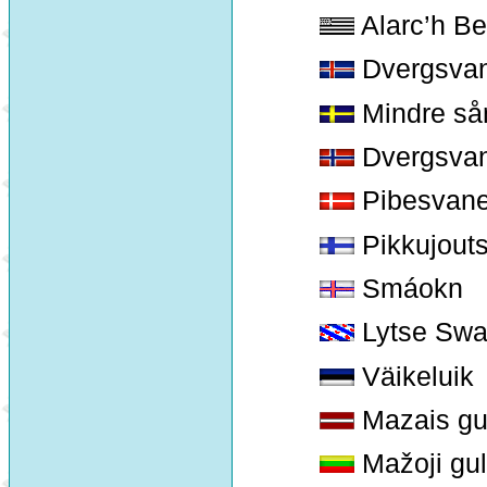
Alarc’h B
Dvergsva
Mindre så
Dvergsva
Pibesvan
Pikkujout
Smáokn
Lytse Sw
Väikeluik
Mazais gu
Mažoji gu