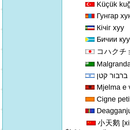
Küçük ku
Гунгар ху
Кiчiг хуу
Бичии куу
コハクチョウ 
Malgranda
ברבור קטן
Mjelma e 
Cigne peti
Deagganj
小天鹅 [xia