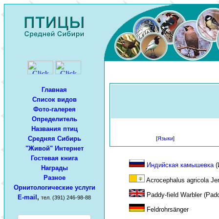
Главная
Список видов
Фото-галерея
Определитель
Названия птиц
Средняя Сибирь
[
Языки
]
"Живой" Интернет
Гостевая книга
Индийская камышевка
(
Награды
Разное
Acrocephalus agricola Je
Орнитологические услуги
Paddy-field Warbler (Padd
E-mail
,
тел. (391) 246-98-88
Feldrohrsänger