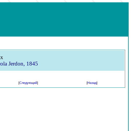
ах
ola Jerdon, 1845
[
Следующий
]
[
Назад
]