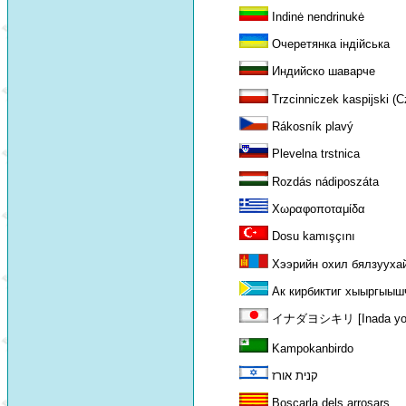
Indinė nendrinukė
Очеретянка індійська
Индийско шаварче
Trzcinniczek kaspijski (
Rákosník plavý
Plevelna trstnica
Rozdás nádiposzáta
Χωραφοποταμίδα
Dosu kamışçını
Хээрийн охил бялзууха
Ак кирбиктиг хыыргыыш
イナダヨシキリ [Inada yoshi
Kampokanbirdo
קנית אורז
Boscarla dels arrosars