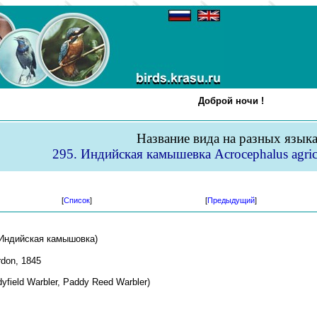
Доброй ночи !
Название вида на разных язык
295. Индийская камышевка Acrocephalus agric
[
Список
]
[
Предыдущий
]
Индийская камышовка)
rdon, 1845
yfield Warbler, Paddy Reed Warbler)