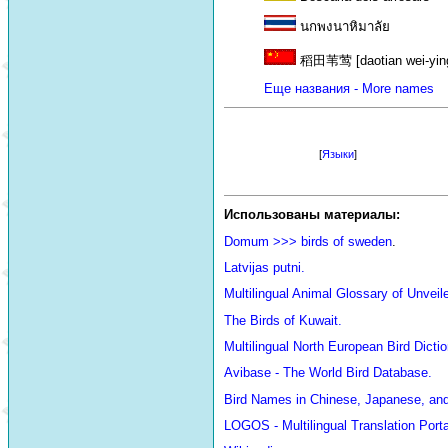
นกพงนาหิมาลัย
稻田苇莺 [daotian wei-yin
Еще названия - More names
[
Языки
]
Использованы материалы:
Domum >>> birds of sweden
.
Latvijas putni.
Multilingual Animal Glossary of Unve
The Birds of Kuwait.
Multilingual North European Bird Dictio
Avibase - The World Bird Database.
Bird Names in Chinese, Japanese, an
LOGOS - Multilingual Translation Porta