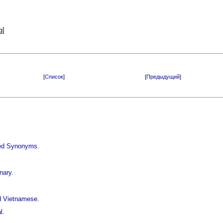
g]
[
Список
]
[
Предыдущий
]
iled Synonyms.
nary.
d Vietnamese.
l.