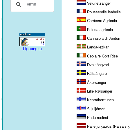
Veldrietzanger
Rousserolle isabelle
Carricero Agrícola
Felosa-agrícola
Cannaiola di Jerdon
Landa-lezkari
Ceolaire Gort Rise
Dvalsöngvari
Fältsångare
Åkersanger
Lille Rørsanger
Kenttäkerttunen
Siljuljómari
Padu-roolind
Palieņu ķauķis (Palsais ķ