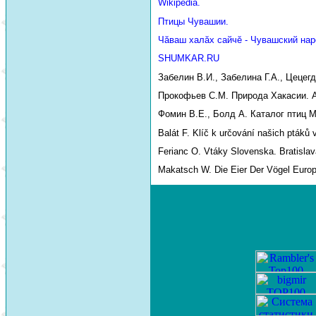
Wikipedia.
Птицы Чувашии.
Чăваш халăх сайчĕ - Чувашский нар
SHUMKAR.RU
Забелин В.И., Забелина Г.А., Цецег
Прокофьев С.М. Природа Хакасии. Аб
Фомин В.Е., Болд А. Каталог птиц М
Balát F. Klíč k určování našich ptáků 
Ferianc O. Vtáky Slovenska. Bratislav
Makatsch W. Die Eier Der Vögel Euro