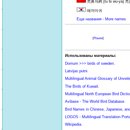
秃鼻乌鸦 [tu bi wu-ya] 禿鼻
떼까마귀
Еще названия - More names
[
Языки
]
Использованы материалы:
Domum >>> birds of sweden
.
Latvijas putni.
Multilingual Animal Glossary of Unve
The Birds of Kuwait.
Multilingual North European Bird Dictio
Avibase - The World Bird Database.
Bird Names in Chinese, Japanese, an
LOGOS - Multilingual Translation Porta
Wikipedia.