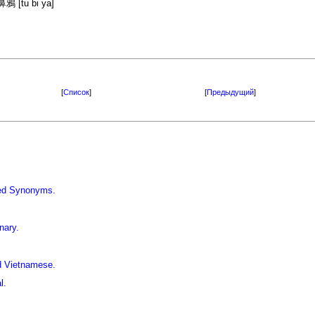
鴉 [tu bi ya]
[
Список
]
[
Предыдущий
]
iled Synonyms.
nary.
d Vietnamese.
l.