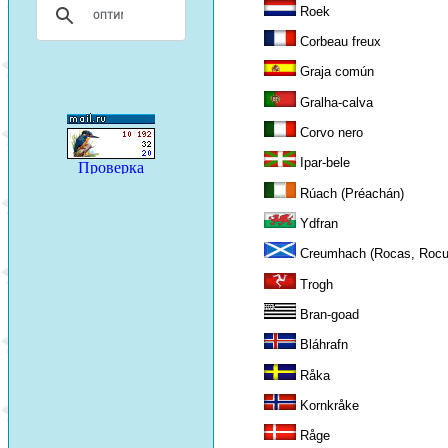
Roek
Corbeau freux
Graja común
Gralha-calva
Corvo nero
Ipar-bele
Rúach (Préachán)
Ydfran
Creumhach (Rocas, Rocu
Trogh
Bran-goad
Bláhrafn
Råka
Kornkråke
Råge