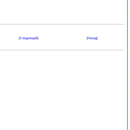
[
Следующий
]
[
Назад
]