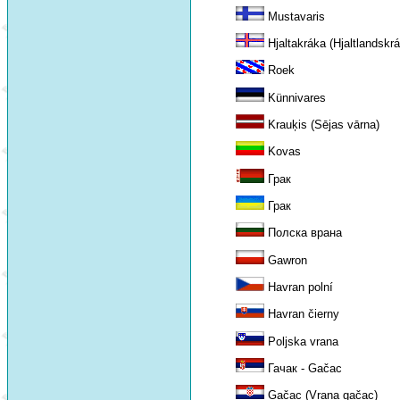
Mustavaris
Hjaltakráka (Hjaltlandskr
Roek
Künnivares
Krauķis (Sējas vārna)
Kovas
Грак
Грак
Полска врана
Gawron
Havran polní
Havran čierny
Poljska vrana
Гачак - Gačac
Gačac (Vrana gačac)