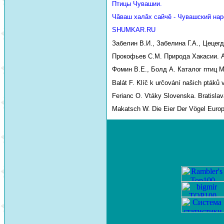
Птицы Чувашии.
Чăваш халăх сайчĕ - Чувашский нар
SHUMKAR.RU
Забелин В.И., Забелина Г.А., Цецег
Прокофьев С.М. Природа Хакасии. Аб
Фомин В.Е., Болд А. Каталог птиц М
Balát F. Klíč k určování našich ptáků 
Ferianc O. Vtáky Slovenska. Bratislav
Makatsch W. Die Eier Der Vögel Euro