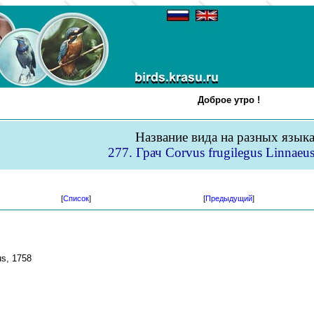
Доброе утро !
Название вида на разных язык
277. Грач Corvus frugilegus Linnaeu
[
Список
]
[
Предыдущий
]
us, 1758