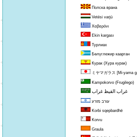
Полска врана
Vetési varjú
Χαβαρόνι
Ekin kargası
Турлиах
Бөлүглежир каарган
Курак (Хура курак)
ミヤマガラス [Mi-yama ga
Kampokorvo (Frugilego)
غراب القيظ غراب
עורב מזרע
Korbi sqepbardhë
Korvu
Graula