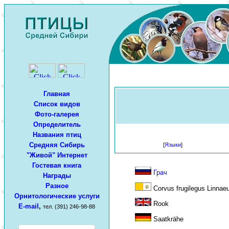
Главная
Список видов
Фото-галерея
Определитель
Названия птиц
Средняя Сибирь
[
Языки
]
"Живой" Интернет
Гостевая книга
Грач
Награды
Разное
Corvus frugilegus Linnae
Орнитологические услуги
Rook
E-mail
,
тел. (391) 246-98-88
Saatkrähe