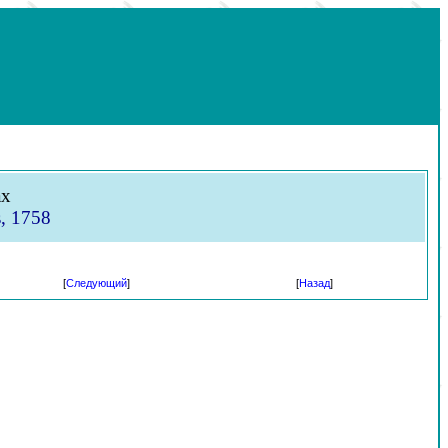
ах
s, 1758
[
Следующий
]
[
Назад
]