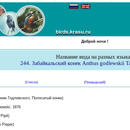
Доброй ночи !
Название вида на разных язык
244. Забайкальский конек Anthus godlewskii T
[
Список
]
[
Предыдущий
]
нек Годлевского, Полосатый конек)
nowski, 1876
Pipit)
 Pieper)