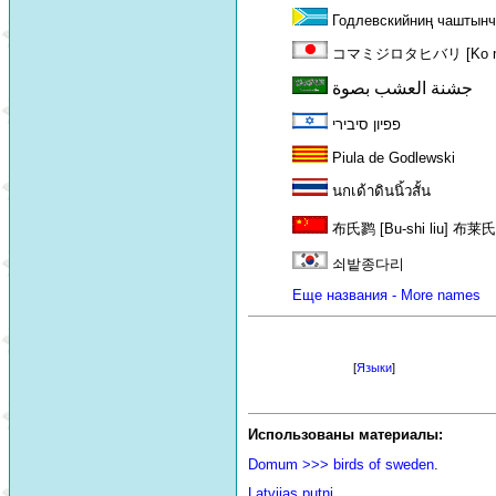
Годлевскийниң чаштын
コマミジロタヒバリ [Ko mami-j
جشنة العشب بصوة
פפיון סיבירי
Piula de Godlewski
นกเด้าดินนิ้วสั้น
布氏鹨 [Bu-shi liu] 布莱氏鹨 [
쇠밭종다리
Еще названия - More names
[
Языки
]
Использованы материалы:
Domum >>> birds of sweden
.
Latvijas putni.