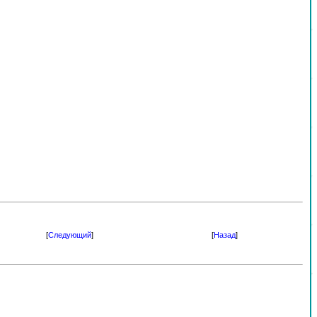
[
Следующий
]
[
Назад
]