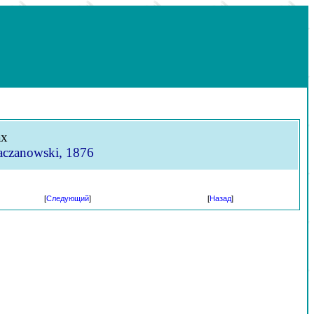
ах
aczanowski, 1876
[
Следующий
]
[
Назад
]