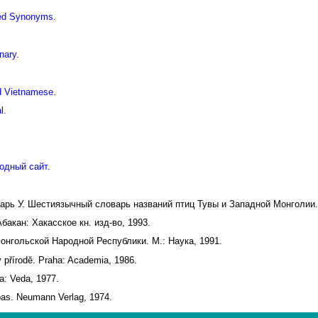
iled Synonyms.
nary.
d Vietnamese.
l.
одный сайт.
дарь У. Шестиязычный словарь названий птиц Тувы и Западной Монголии.
акан: Хакасское кн. изд-во, 1993.
онгольской Народной Республики. М.: Наука, 1991.
v přírodě. Praha: Academia, 1986.
a: Veda, 1977.
pas. Neumann Verlag, 1974.