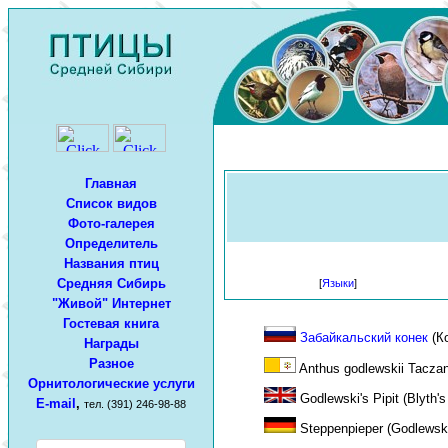
Главная
Список видов
Фото-галерея
Определитель
Названия птиц
Средняя Сибирь
[
Языки
]
"Живой" Интернет
Гостевая книга
Забайкальский конек
(Ко
Награды
Разное
Anthus godlewskii Tacza
Орнитологические услуги
Godlewski's Pipit (Blyth's 
E-mail
,
тел. (391) 246-98-88
Steppenpieper (Godlewski