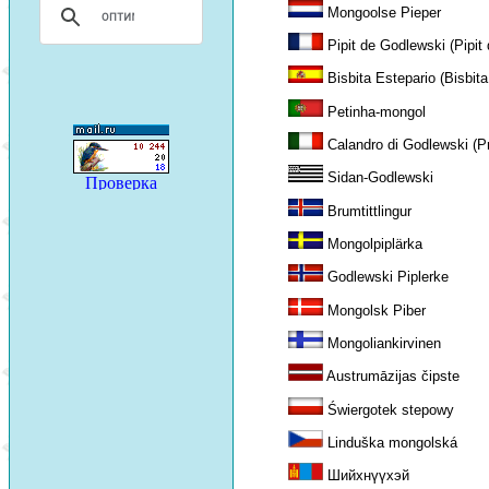
Mongoolse Pieper
Pipit de Godlewski (Pipit 
Bisbita Estepario (Bisbita
Petinha-mongol
Calandro di Godlewski (Pr
Sidan-Godlewski
Brumtittlingur
Mongolpiplärka
Godlewski Piplerke
Mongolsk Piber
Mongoliankirvinen
Austrumāzijas čipste
Świergotek stepowy
Linduška mongolská
Шийхнүүхэй