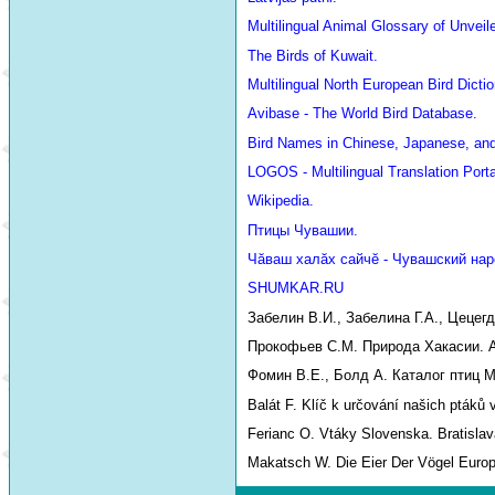
Multilingual Animal Glossary of Unve
The Birds of Kuwait.
Multilingual North European Bird Dictio
Avibase - The World Bird Database.
Bird Names in Chinese, Japanese, an
LOGOS - Multilingual Translation Porta
Wikipedia.
Птицы Чувашии.
Чăваш халăх сайчĕ - Чувашский нар
SHUMKAR.RU
Забелин В.И., Забелина Г.А., Цецег
Прокофьев С.М. Природа Хакасии. Аб
Фомин В.Е., Болд А. Каталог птиц М
Balát F. Klíč k určování našich ptáků 
Ferianc O. Vtáky Slovenska. Bratislav
Makatsch W. Die Eier Der Vögel Euro