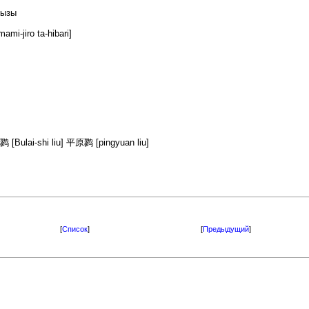
чызы
iro ta-hibari]
Bulai-shi liu] 平原鹨 [pingyuan liu]
[
Список
]
[
Предыдущий
]