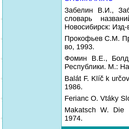
Забелин В.И., За
словарь назван
Новосибирск: Изд-
Прокофьев С.М. Пр
во, 1993.
Фомин В.Е., Болд
Республики. М.: На
Balát F. Klíč k urč
1986.
Ferianc O. Vtáky Sl
Makatsch W. Die 
1974.