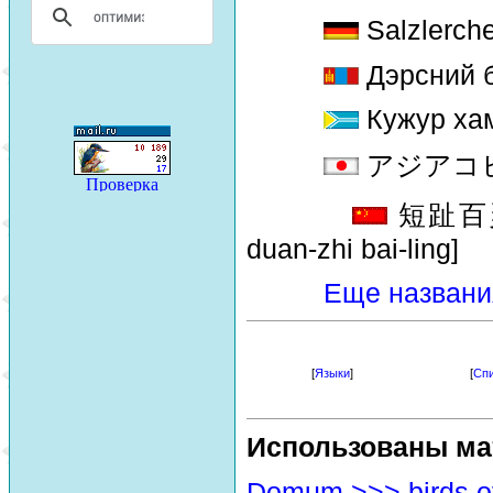
Salzlerch
Дэрсний 
Кужур ха
アジアコヒバリ 
短趾百灵 [
duan-zhi bai-ling]
Еще названи
[
Языки
]
[
Спи
Использованы ма
Domum >>> birds o