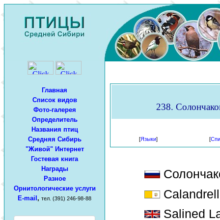
Главная
Список видов
238. Солончаков
Фото-галерея
Определитель
Названия птиц
Средняя Сибирь
[
Языки
]
[
Спи
"Живой" Интернет
Гостевая книга
Награды
Солончак
Разное
Орнитологические услуги
Calandrell
E-mail
,
тел. (391) 246-98-88
Salined La