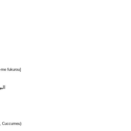
 fukurou]
ال)
ia, Cuccumeu)