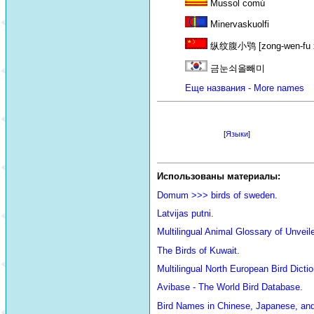
Mussol comú
Minervaskuolfi
纵纹腹小鸮 [zong-wen-fu xi
금눈쇠올빼미
Еще названия - More names
[
Языки
]
Использованы материалы:
Domum >>> birds of sweden
.
Latvijas putni.
Multilingual Animal Glossary of Unve
The Birds of Kuwait.
Multilingual North European Bird Dictio
Avibase - The World Bird Database.
Bird Names in Chinese, Japanese, an