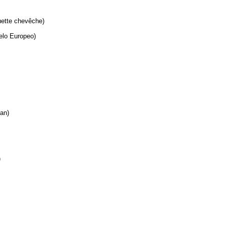
ette chevêche)
lo Europeo)
han)
)