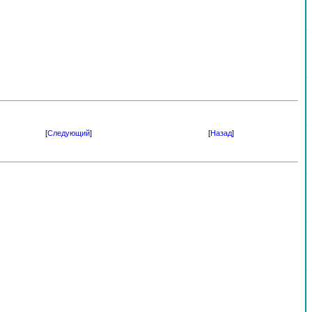
[
Следующий
]
[
Назад
]