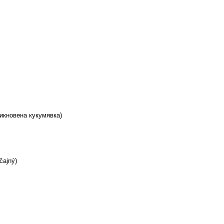
кновена кукумявка)
čajný)