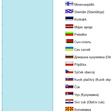
Minervanpöllö
Stienûle (Stienûltsje)
Kivikakk
Mājas apogs
Pelėdikė
Сыч-сіпель
Сич хатній
Домашна кукумявка (Оби
Pójdźka
Sýček obecný
Kuvik plačlivý (Kuvik oby
Čuk
Чук (Кукумавка)
Sivi ćuk (Obični ćuk)
Кукумjавка