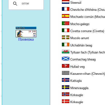
Steenuil
Chevêche d'Athéna (Chou
Mochuelo común (Mochue
Mocho-galego
Civetta comune (Civetta)
Mozolo arrunt
Ulchabhán beag
Tylluan fach (Tylluan fec
Comhachag bheag
Hullad veg
Kaouenn-vihan (Chevech
Kattugla
Minervauggla
Kirkeugle
Kirkeugle