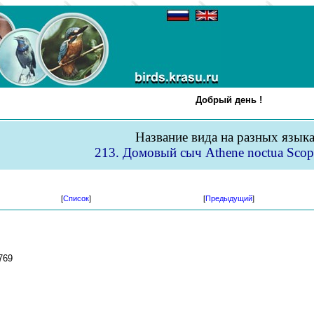
Добрый день !
Название вида на разных язык
213. Домовый сыч Athene noctua Scopo
[
Список
]
[
Предыдущий
]
769