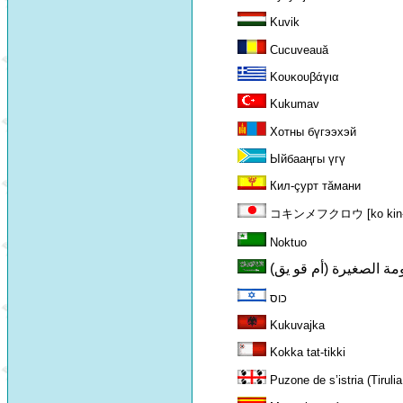
Kuvik
Cucuveauă
Κουκουβάγια
Kukumav
Хотны бүгээхэй
Ыйбааңгы үгү
Кил-çурт тăмани
コキンメフクロウ [ko kin-me
Noktuo
بومة الصغيرة (أم قو يق
כוס
Kukuvajka
Kokka tat-tikki
Puzone de s’istria (Tirul