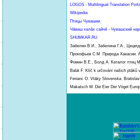
LOGOS - Multilingual Translation Porta
Wikipedia.
Птицы Чувашии.
Чăваш халăх сайчĕ - Чувашский нар
SHUMKAR.RU
Забелин В.И., Забелина Г.А., Цецег
Прокофьев С.М. Природа Хакасии. Аб
Фомин В.Е., Болд А. Каталог птиц М
Balát F. Klíč k určování našich ptáků 
Ferianc O. Vtáky Slovenska. Bratislav
Makatsch W. Die Eier Der Vögel Euro