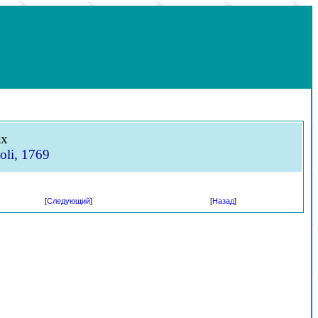
ах
li, 1769
[
Следующий
]
[
Назад
]