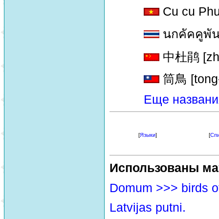
Cu cu Ph
นกคัคคูพันธ
中杜鹃 [zho
筒鳥 [tong-
Еще названи
[
Языки
]
[
Спи
Использованы ма
Domum >>> birds o
Latvijas putni.