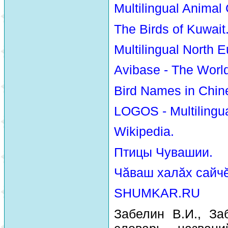
Multilingual Animal
The Birds of Kuwait
Multilingual North E
Avibase - The Worl
Bird Names in Chin
LOGOS - Multilingua
Wikipedia.
Птицы Чувашии.
Чăваш халăх сайчĕ
SHUMKAR.RU
Забелин В.И., За