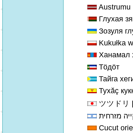
Austrumu 
Глухая з
Зозуля гл
Kukułka w
Ханамал 
Тöдöт
Тайга хег
Тухăç кук
ツツドリ [ts
ייה מזרחית
Cucut orie