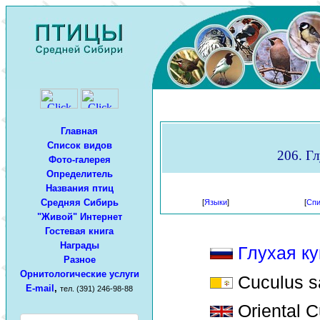
Главная
Список видов
206. Гл
Фото-галерея
Определитель
Названия птиц
Средняя Сибирь
[
Языки
]
[
Спи
"Живой" Интернет
Гостевая книга
Награды
Глухая к
Разное
Орнитологические услуги
Cuculus sa
E-mail
,
тел. (391) 246-98-88
Oriental 