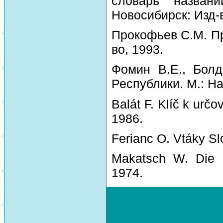
словарь назван
Новосибирск: Изд-
Прокофьев С.М. Пр
во, 1993.
Фомин В.Е., Болд
Республики. М.: На
Balát F. Klíč k urč
1986.
Ferianc O. Vtáky Sl
Makatsch W. Die 
1974.