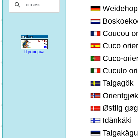
Weidehop
Boskoeko
Coucou or
Cuco orien
Cuco-orie
Cuculo ori
Taigagök
Orientgjø
Østlig gøg
Idänkäki
Taigakägu