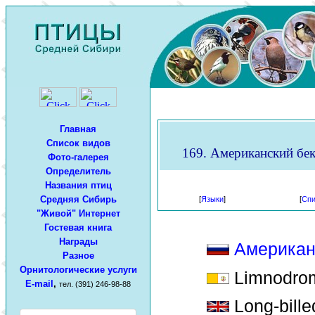
Главная
Список видов
169. Американский бек
Фото-галерея
Определитель
Названия птиц
Средняя Сибирь
[
Языки
]
[
Спи
"Живой" Интернет
Гостевая книга
Награды
Американ
Разное
Орнитологические услуги
Limnodrom
E-mail
,
тел. (391) 246-98-88
Long-bille