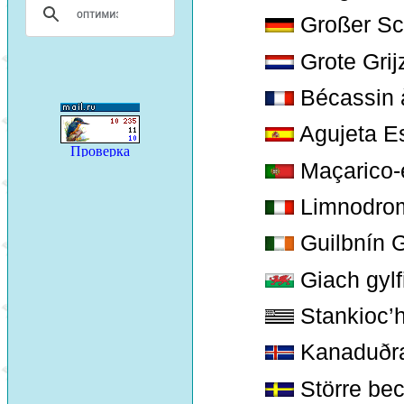
Großer Sc
Grote Grij
Bécassin 
Agujeta E
Maçarico-
Limnodrom
Guilbnín 
Giach gylfi
Stankioc’h
Kanaduðr
Större be