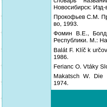
словарь назван
Новосибирск: Изд-
Прокофьев С.М. Пр
во, 1993.
Фомин В.Е., Болд
Республики. М.: На
Balát F. Klíč k urč
1986.
Ferianc O. Vtáky Sl
Makatsch W. Die 
1974.