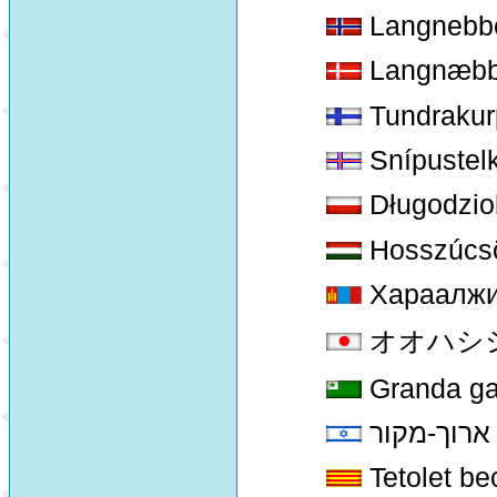
Langnebbe
Langnæbbe
Tundrakurp
Snípustel
Długodzio
Hosszúcs
Хараалжи
オオハシシギ 
Granda gal
 ארוך-מקור
Tetolet bec