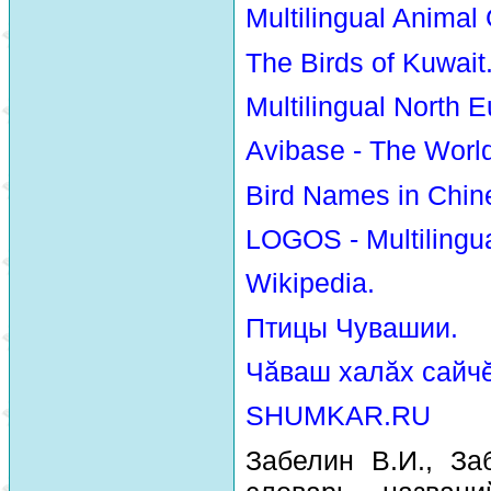
Multilingual Animal
The Birds of Kuwait
Multilingual North E
Avibase - The Worl
Bird Names in Chin
LOGOS - Multilingua
Wikipedia.
Птицы Чувашии.
Чăваш халăх сайчĕ
SHUMKAR.RU
Забелин В.И., За