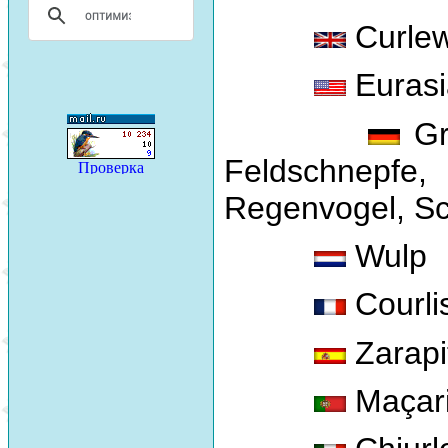
Curle
Eurasi
Gr
Feldschnepf
Regenvogel, Sc
Wulp
Courli
Zarapi
Maçari