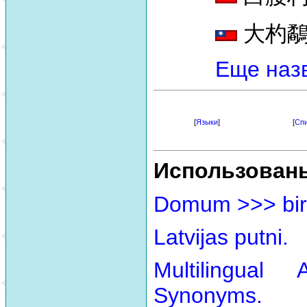
大杓鷸 [
Еще наз
[
Языки
]
[
Спи
Использован
Domum >>> bir
Latvijas putni.
Multilingual
Synonyms.