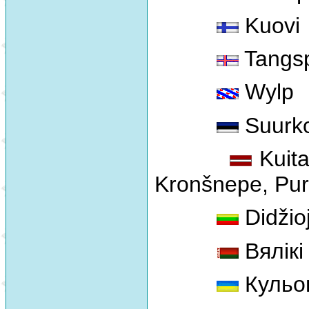
Kuovi
Tangs
Wylp
Suurko
Kuital
Kronšnepe, Purva
Didžioj
Вялікі
Кульо