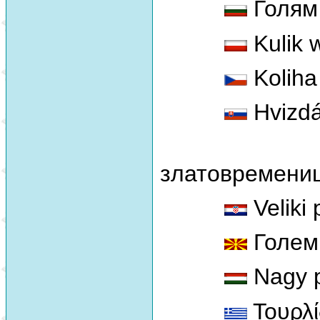
Голям
Kulik w
Koliha
Hvizdá
златовремени
Veliki 
Голем
Nagy p
Τουρλ