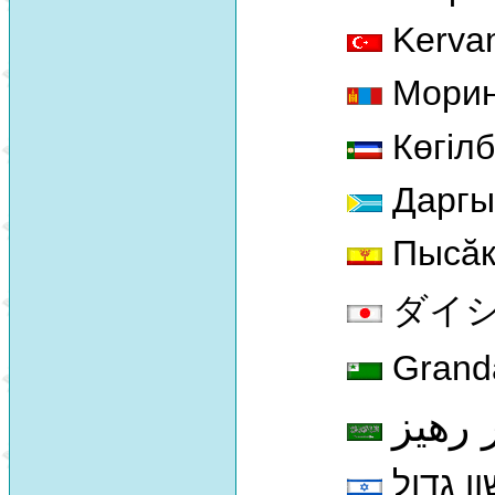
Kervan
Морин
Көгiл
Даргый
Пысăк
ダイシャク
Granda
 رهيز
ן גדול