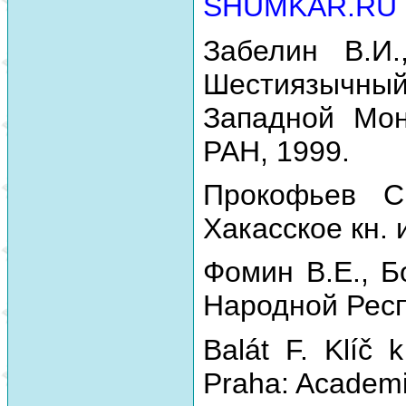
SHUMKAR.RU
Забелин В.И.
Шестиязычный
Западной Мон
РАН, 1999.
Прокофьев С
Хакасское кн. 
Фомин В.Е., Б
Народной Респу
Balát F. Klíč 
Praha: Academi