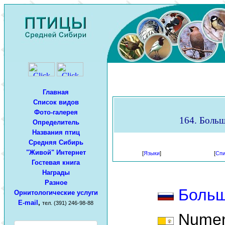
Главная
Список видов
Фото-галерея
164. Больш
Определитель
Названия птиц
Средняя Сибирь
"Живой" Интернет
[
Языки
]
[
Спи
Гостевая книга
Награды
Разное
Больш
Орнитологические услуги
E-mail
,
тел. (391) 246-98-88
Numeni