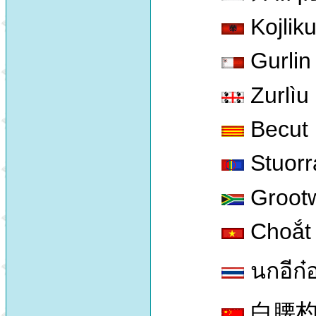
Kojlik
Gurlin
Zurlìu 
Becut
Stuorr
Groot
Choắt 
นกอีก๋
白腰杓鹬 