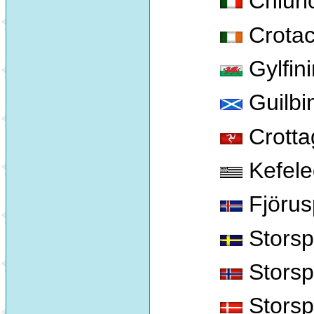
Chiurl
Crotach
Gylfin
Guilbi
Crotta
Kefele
Fjörus
Storsp
Storsp
Stors