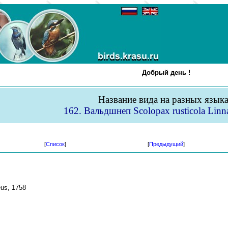
Добрый день !
Название вида на разных язык
162. Вальдшнеп Scolopax rusticola Linn
[
Список
]
[
Предыдущий
]
eus, 1758