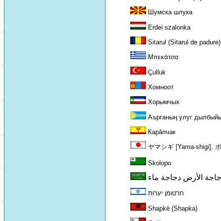
Шумска шлука
Erdei szalonka
Sitarul (Sitarul de padure)
Μπεκάτσα
Çulluk
Хомноот
Хорымчых
Аърганың улуг дылбый
Карăпчак
ヤマシギ [Yama-shigi], ボ
Skolopo
اجة الأرض دجاجة ماء
חרטומן יערות
Shapkë (Shapka)