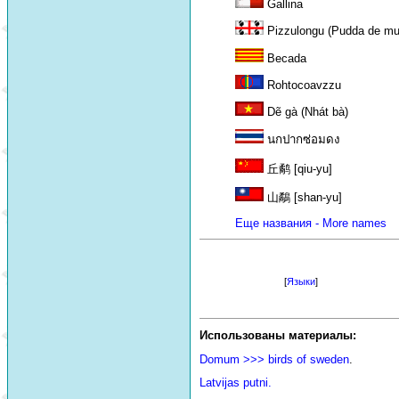
Gallina
Pizzulongu (Pudda de mu
Becada
Rohtocoavzzu
Dẽ gà (Nhát bà)
นกปากซ่อมดง
丘鹬 [qiu-yu]
山鷸 [shan-yu]
Еще названия - More names
[
Языки
]
Использованы материалы:
Domum >>> birds of sweden
.
Latvijas putni.