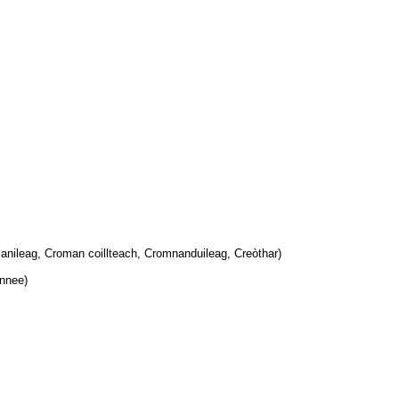
 anileag, Croman coillteach, Cromnanduileag, Creòthar)
nnee)