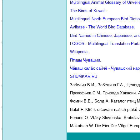
Multilingual Animal Glossary of Unve
The Birds of Kuwait.
Multilingual North European Bird Dictio
Avibase - The World Bird Database.
Bird Names in Chinese, Japanese, an
LOGOS - Multilingual Translation Porta
Wikipedia.
Птицы Чувашии.
Чăваш халăх сайчĕ - Чувашский нар
SHUMKAR.RU
Забелин В.И., Забелина Г.А., Цецег
Прокофьев С.М. Природа Хакасии. Аб
Фомин В.Е., Болд А. Каталог птиц М
Balát F. Klíč k určování našich ptáků 
Ferianc O. Vtáky Slovenska. Bratislav
Makatsch W. Die Eier Der Vögel Euro