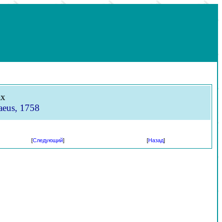
ах
aeus, 1758
[
Следующий
]
[
Назад
]