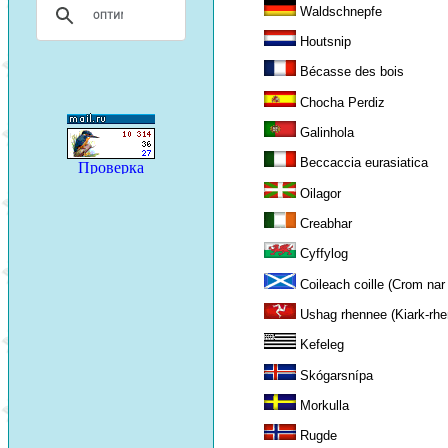
Waldschnepfe
Houtsnip
Bécasse des bois
Chocha Perdiz
Galinhola
Beccaccia eurasiatica
Oilagor
Creabhar
Cyffylog
Coileach coille (Crom nar
Ushag rhennee (Kiark-rhe
Kefeleg
Skógarsnípa
Morkulla
Rugde