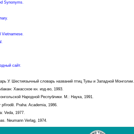
iled Synonyms.
nary.
d Vietnamese.
l.
одный сайт.
дарь У. Шестиязычный словарь названий птиц Тувы и Западной Монголии.
акан: Хакасское кн. изд-во, 1993.
онгольской Народной Республики. М.: Наука, 1991.
v přírodě. Praha: Academia, 1986.
a: Veda, 1977.
pas. Neumann Verlag, 1974.