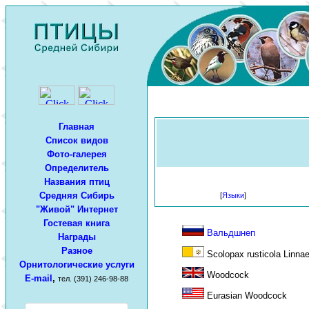
Главная
Список видов
Фото-галерея
Определитель
Названия птиц
Средняя Сибирь
[
Языки
]
"Живой" Интернет
Гостевая книга
Вальдшнеп
Награды
Разное
Scolopax rusticola Linna
Орнитологические услуги
Woodcock
E-mail
,
тел. (391) 246-98-88
Eurasian Woodcock