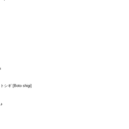
ы
トシギ [Boto shigi]
دج