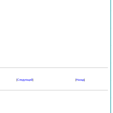
[
Следующий
]
[
Назад
]