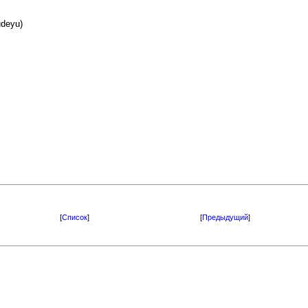
deyu)
[
Список
]
[
Предыдущий
]