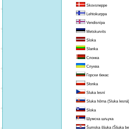
Skovsneppe
Lehtokurppa
Vendisnípa
Metskurvits
Sloka
Slanka
Слонка
Слуква
Горски бекас
Słonka
Sluka lesní
Sluka hôrna (Sluka lesná
Sloka
Шумска шљука
Šumska šljuka (Šljuka be