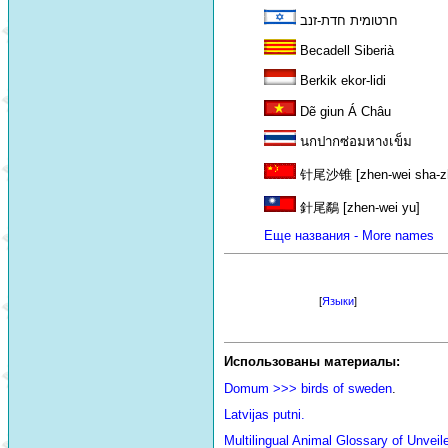
חרטומית חדת-זנב
Becadell Siberià
Berkik ekor-lidi
Dẽ giun Á Châu
นกปากซ่อมหางเข็ม
针尾沙锥 [zhen-wei sha-zh
針尾鷸 [zhen-wei yu]
Еще названия - More names
[
Языки
]
Использованы материалы:
Domum >>> birds of sweden
.
Latvijas putni.
Multilingual Animal Glossary of Unve