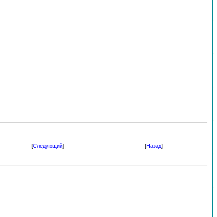
[
Следующий
]
[
Назад
]