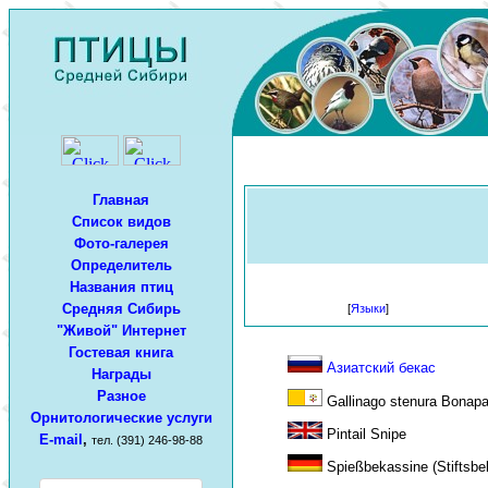
Главная
Список видов
Фото-галерея
Определитель
Названия птиц
Средняя Сибирь
[
Языки
]
"Живой" Интернет
Гостевая книга
Азиатский бекас
Награды
Разное
Gallinago stenura Bonapa
Орнитологические услуги
Pintail Snipe
E-mail
,
тел. (391) 246-98-88
Spießbekassine (Stiftsbe