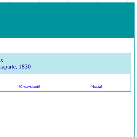
ах
naparte, 1830
[
Следующий
]
[
Назад
]