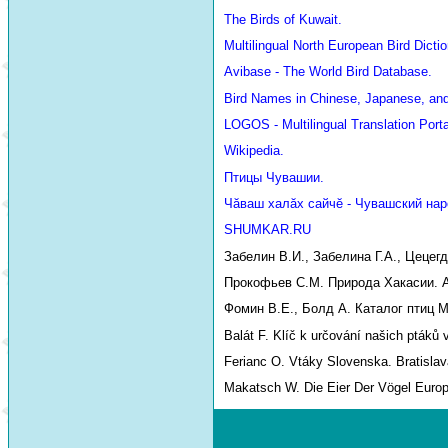
The Birds of Kuwait.
Multilingual North European Bird Dictio
Avibase - The World Bird Database.
Bird Names in Chinese, Japanese, an
LOGOS - Multilingual Translation Porta
Wikipedia.
Птицы Чувашии.
Чăваш халăх сайчĕ - Чувашский нар
SHUMKAR.RU
Забелин В.И., Забелина Г.А., Цецег
Прокофьев С.М. Природа Хакасии. Аб
Фомин В.Е., Болд А. Каталог птиц М
Balát F. Klíč k určování našich ptáků 
Ferianc O. Vtáky Slovenska. Bratislav
Makatsch W. Die Eier Der Vögel Euro