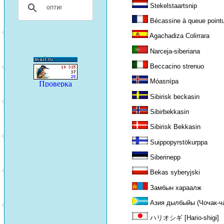
Stekelstaartsnip
Bécassine à queue point
Agachadiza Colirrara
Narceja-siberiana
Beccacino strenuo
Móasnípa
Sibirisk beckasin
Sibirbekkasin
Sibirisk Bekkasin
Suippopyrstökurppa
Siberinepp
Bekas syberyjski
Замбын хараалж
Азия дылбыйы (Чочак-ч
ハリオシギ [Hario-shigi]