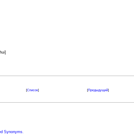
ui]
[
Список
]
[
Предыдущий
]
iled Synonyms.