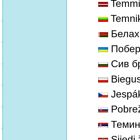
Temmink
Temnik
Белахв
Побер
Сив б
Biegus
Jespá
Pobrež
Теминц
Sijedi 