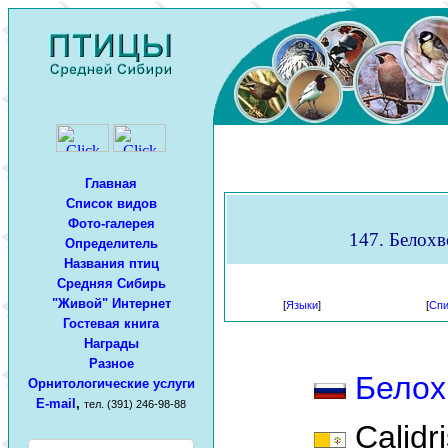
Главная
Список видов
Фото-галерея
147. Белохво
Определитель
Названия птиц
Средняя Сибирь
"Живой" Интернет
[
Языки
]
[
Спи
Гостевая книга
Награды
Разное
Белох
Орнитологические услуги
E-mail
,
тел. (391) 246-98-88
Calidri