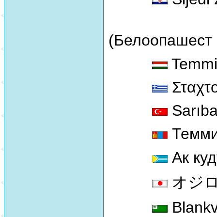
(Белоопашест 
Temmin
Σταχτ
Sarıba
Темми
Ак куд
オジロトウ
Blankv