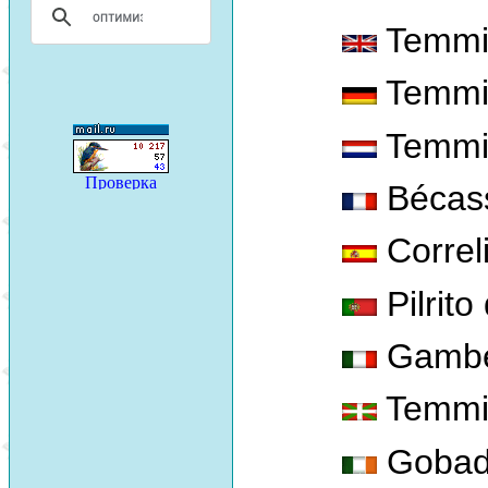
Temmin
Temmin
Temmin
Bécas
Correl
Pilrit
Gambe
Temmin
Gobad