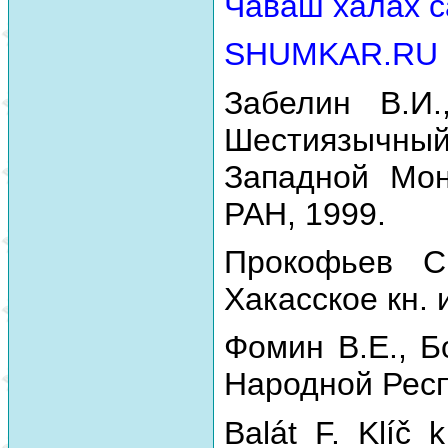
Чăваш халăх с
SHUMKAR.RU
Забелин В.И.
Шестиязычный
Западной Мон
РАН, 1999.
Прокофьев С
Хакасское кн. 
Фомин В.Е., Б
Народной Респу
Balát F. Klíč 