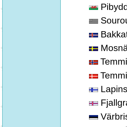
Pibyd
Souro
Bakkat
Mosnä
Temmi
Temmin
Lapinsi
Fjallgr
Värbris