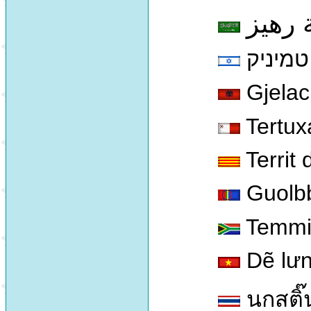
 رهيز
טמיניק
Gjelac
Tertux
Territ
Guolb
Temmin
Dẽ lưn
นกสติ๊