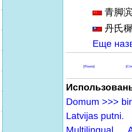
青脚滨鹬 [
丹氏穉鷸 
Еще наз
[
Языки
]
[
Спи
Использован
Domum >>> bir
Latvijas putni.
Multilingual