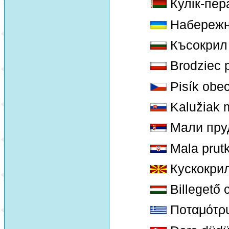
Кулік-пер
Набережн
Късокрил
Brodziec pi
Pisík obe
Kalužiak m
Мали пруд
Mala prut
Кускокрил
Billegető 
Ποταμότρ