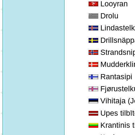
Looyran
Drolu
Lindastelk
Drillsnäpp
Strandsnip
Mudderkli
Rantasipi
Fjørustelk
Vihitaja (J
Upes tilbī
Krantinis t