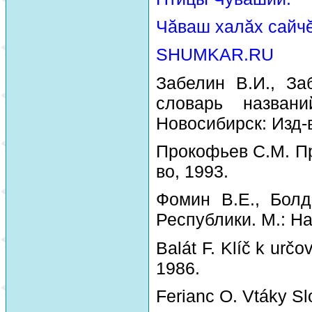
Чăваш халăх сайчĕ
SHUMKAR.RU
Забелин В.И., За
словарь назван
Новосибирск: Изд-
Прокофьев С.М. Пр
во, 1993.
Фомин В.Е., Болд
Республики. М.: На
Balát F. Klíč k urč
1986.
Ferianc O. Vtáky Sl