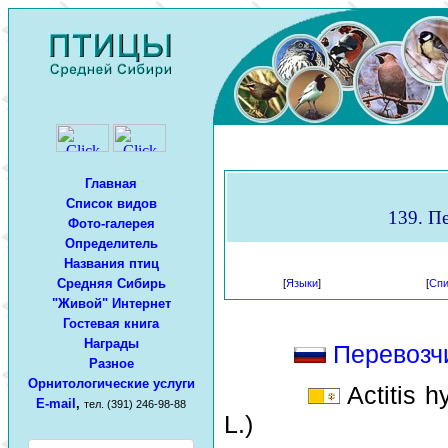
Главная
Список видов
139. Пе
Фото-галерея
Определитель
Названия птиц
Средняя Сибирь
[
Языки
]
[
Спи
"Живой" Интернет
Гостевая книга
Награды
Перевозч
Разное
Орнитологические услуги
Actitis h
E-mail
,
тел. (391) 246-98-88
L.)