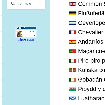
Common S
Flußuferlä
Oeverlope
Chevalier 
Andarríos
Maçarico-
Piro-piro 
Kuliska txi
Gobadán Co
Pibydd y d
Luatharan