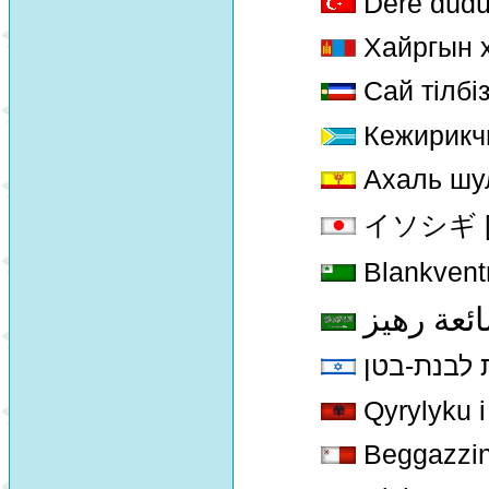
Dere düd
Хайргын х
Сай тiлбiз
Кежирикч
Ахаль шу
イソシギ [Is
Blankventr
ئعة رهيز
 לבנת-בטן
Qyrylyku i
Beggazzin