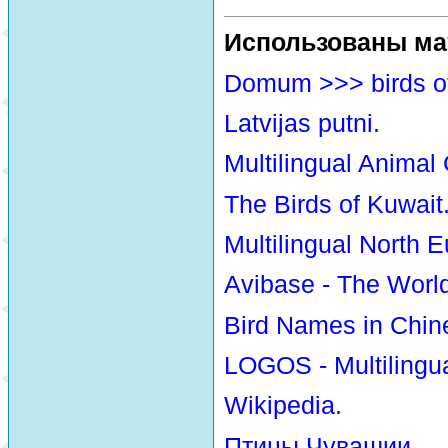
Использованы ма
Domum >>> birds o
Latvijas putni.
Multilingual Animal
The Birds of Kuwait
Multilingual North E
Avibase - The Worl
Bird Names in Chin
LOGOS - Multilingua
Wikipedia.
Птицы Чувашии.