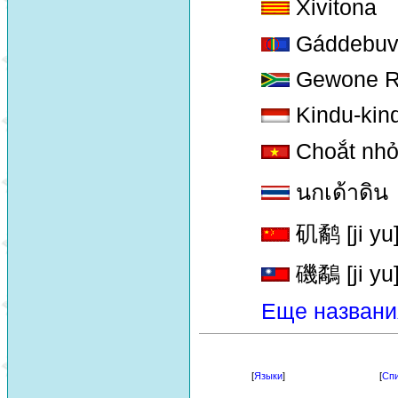
Xivitona
Gáddebuv
Gewone Ru
Kindu-kin
Choắt nh
นกเด้าดิน
矶鹬 [ji yu
磯鷸 [ji yu
Еще названи
[
Языки
]
[
Спи