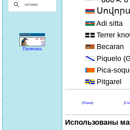
Սովոր
Adi sitta
Terrer kn
Becaran
Piquelo (G
Pica-soqu
Pitgarel
[
Языки
]
[
Спи
Использованы ма