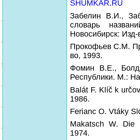
SHUMKAR.RU
Забелин В.И., За
словарь назван
Новосибирск: Изд-
Прокофьев С.М. Пр
во, 1993.
Фомин В.Е., Болд
Республики. М.: На
Balát F. Klíč k urč
1986.
Ferianc O. Vtáky Sl
Makatsch W. Die 
1974.