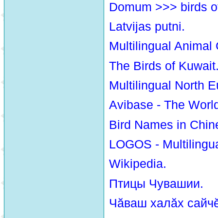
Domum >>> birds o
Latvijas putni.
Multilingual Animal
The Birds of Kuwait
Multilingual North E
Avibase - The Worl
Bird Names in Chin
LOGOS - Multilingua
Wikipedia.
Птицы Чувашии.
Чăваш халăх сайчĕ