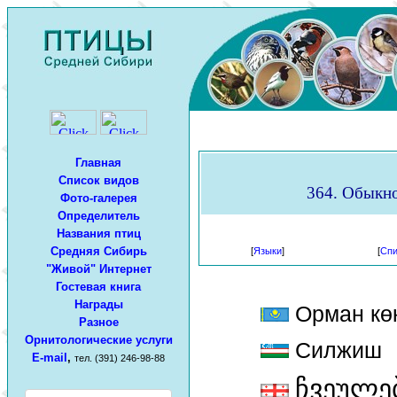
Главная
Список видов
364. Обыкно
Фото-галерея
Определитель
Названия птиц
Средняя Сибирь
[
Языки
]
[
Спи
"Живой" Интернет
Гостевая книга
Награды
Орман көк
Разное
Орнитологические услуги
Силжиш
E-mail
,
тел. (391) 246-98-88
ჩვეულე