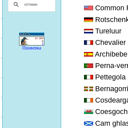
Common 
Rotschenk
Tureluur
Chevalier
Archibeb
Perna-ve
Pettegola
Bernagorri
Cosdeargá
Coesgoch 
Cam ghlas