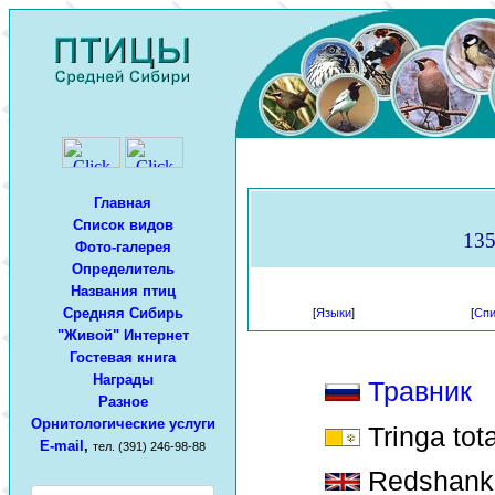
Главная
Список видов
135
Фото-галерея
Определитель
Названия птиц
Средняя Сибирь
[
Языки
]
[
Спи
"Живой" Интернет
Гостевая книга
Награды
Травник
Разное
Орнитологические услуги
Tringa tot
E-mail
,
тел. (391) 246-98-88
Redshank 