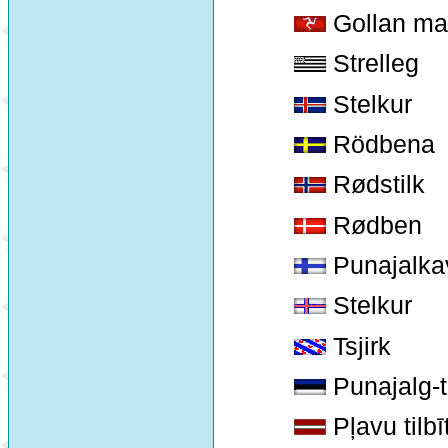
Gollan ma
Strelleg
Stelkur
Rödbena
Rødstilk
Rødben
Punajalka
Stelkur
Tsjirk
Punajalg-t
Pļavu tilbī