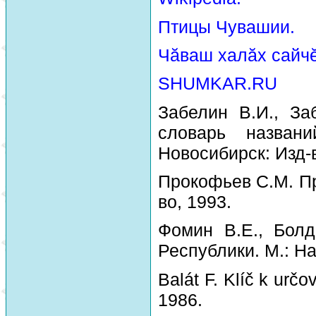
Птицы Чувашии.
Чăваш халăх сайчĕ
SHUMKAR.RU
Забелин В.И., За
словарь назван
Новосибирск: Изд-
Прокофьев С.М. Пр
во, 1993.
Фомин В.Е., Болд
Республики. М.: На
Balát F. Klíč k urč
1986.