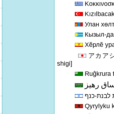
Κοκκινοσκ
Kızılbaca
Улан хөлт
Кызыл-да
Хĕрлĕ ур
アカアシシギ
shigi]
Ruĝkrura t
اق رهيز
 לבנת-כנף
Qyrylyku 