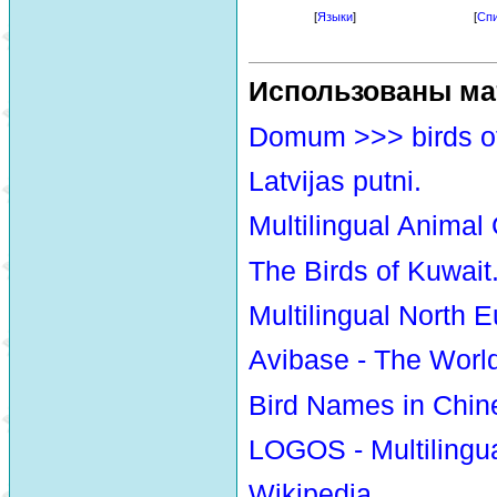
[
Языки
]
[
Спи
Использованы ма
Domum >>> birds o
Latvijas putni.
Multilingual Animal
The Birds of Kuwait
Multilingual North E
Avibase - The Worl
Bird Names in Chin
LOGOS - Multilingua
Wikipedia.