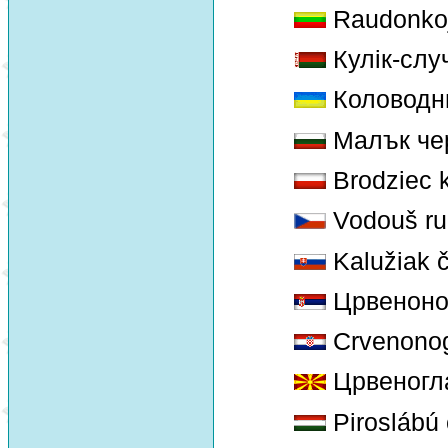
Raudonkoji
Кулік-слу
Коловодн
Малък чер
Brodziec 
Vodouš r
Kalužiak 
Црвеноно
Crvenonog
Црвеногла
Piroslábú