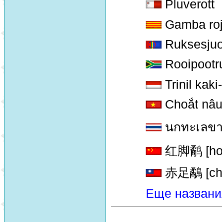
Pluverott
Gamba roj
Ruksesjuo
Rooipootru
Trinil kak
Choắt nâ
นกทะเลข
红脚鹬 [hong
赤足鷸 [chi
Еще названи