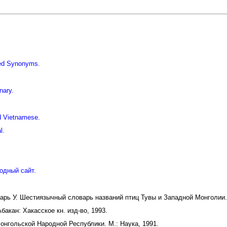
iled Synonyms.
nary.
d Vietnamese.
l.
одный сайт.
дарь У. Шестиязычный словарь названий птиц Тувы и Западной Монголии.
акан: Хакасское кн. изд-во, 1993.
онгольской Народной Республики. М.: Наука, 1991.