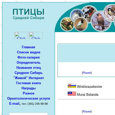
Главная
Список видов
Фото-галерея
Определитель
Названия птиц
Средняя Сибирь
[
Языки
]
"Живой" Интернет
Гостевая книга
Winkbrauwliester
Награды
Разное
Murai Belanda
Орнитологические услуги
E-mail
,
тел. (391) 246-98-88
[
Языки
]