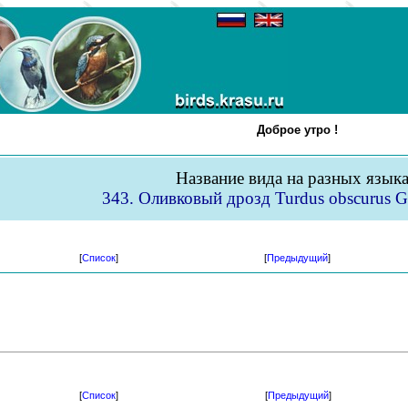
Доброе утро !
Название вида на разных язык
343. Оливковый дрозд Turdus obscurus G
[
Список
]
[
Предыдущий
]
[
Список
]
[
Предыдущий
]