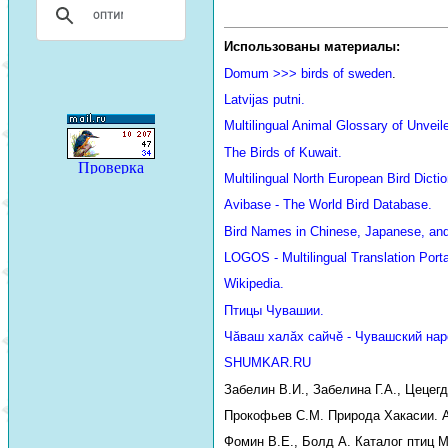
Использованы материалы:
Domum >>> birds of sweden
.
Latvijas putni.
Multilingual Animal Glossary of Unve
The Birds of Kuwait.
Multilingual North European Bird Dictio
Avibase - The World Bird Database.
Bird Names in Chinese, Japanese, an
LOGOS - Multilingual Translation Porta
Wikipedia.
Птицы Чувашии.
Чăваш халăх сайчĕ - Чувашский нар
SHUMKAR.RU
Забелин В.И., Забелина Г.А., Цецег
Прокофьев С.М. Природа Хакасии. Аб
Фомин В.Е., Болд А. Каталог птиц М