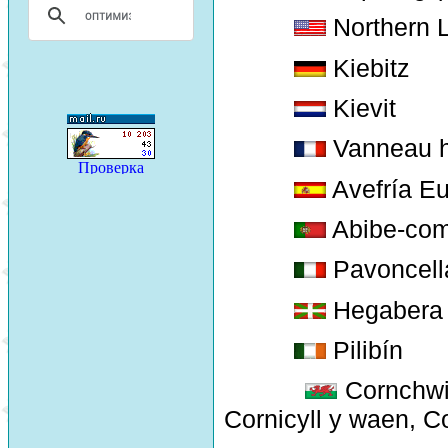
Northern 
Kiebitz
Kievit
Vanneau 
Avefría E
Abibe-co
Pavoncella
Hegabera
Pilibín
Cornchwig
Cornicyll y waen, 