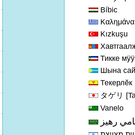
Bíbic
Καλημάνα
Kızkuşu
Хавтгаал
Тикке мÿÿ
Шына са
Текерлĕк
タゲリ [Ta-g
Vanelo
امي رهيز
וית מצויצת