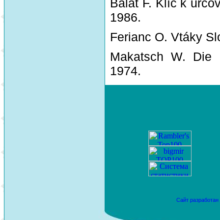
Balát F. Klíč k urč
1986.
Ferianc O. Vtáky Sl
Makatsch W. Die 
1974.
Сайт разработан