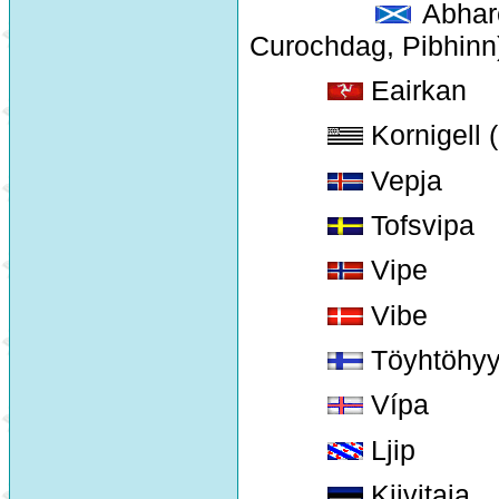
Abharc
Curochdag, Pibhinn
Eairkan
Kornigell 
Vepja
Tofsvipa
Vipe
Vibe
Töyhtöhy
Vípa
Ljip
Kiivitaja