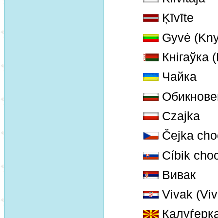
Ķīvīte
Gyvė (Kny
Кнігаўка (
Чайка
Обикнове
Czajka
Čejka cho
Cíbik choc
Вивак
Vivak (Viv
Калуѓерк