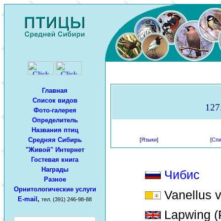
Главная
Список видов
127
Фото-галерея
Определитель
Названия птиц
Средняя Сибирь
[
Языки
]
[
Спи
"Живой" Интернет
Гостевая книга
Награды
Чибис
Разное
Орнитологические услуги
Vanellus v
E-mail
,
тел. (391) 246-98-88
Lapwing (P