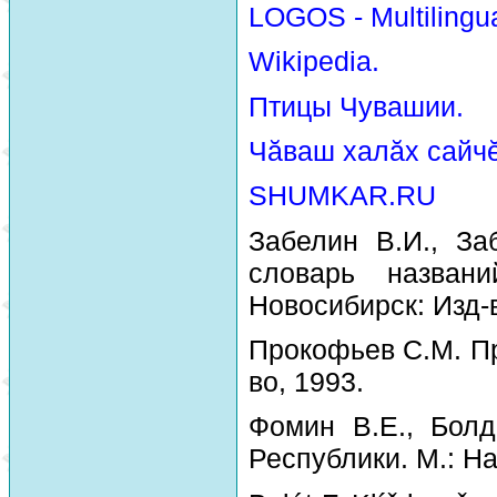
LOGOS - Multilingua
Wikipedia.
Птицы Чувашии.
Чăваш халăх сайчĕ
SHUMKAR.RU
Забелин В.И., За
словарь назван
Новосибирск: Изд-
Прокофьев С.М. Пр
во, 1993.
Фомин В.Е., Болд
Республики. М.: На