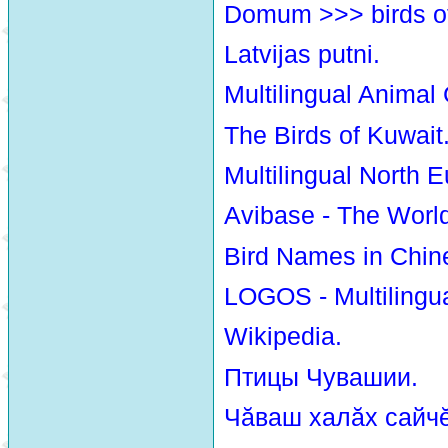
Domum >>> birds o
Latvijas putni.
Multilingual Animal
The Birds of Kuwait
Multilingual North E
Avibase - The Worl
Bird Names in Chin
LOGOS - Multilingua
Wikipedia.
Птицы Чувашии.
Чăваш халăх сайчĕ