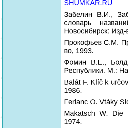
SHUMKAR.RU
Забелин В.И., За
словарь назван
Новосибирск: Изд-
Прокофьев С.М. Пр
во, 1993.
Фомин В.Е., Болд
Республики. М.: На
Balát F. Klíč k urč
1986.
Ferianc O. Vtáky Sl
Makatsch W. Die 
1974.