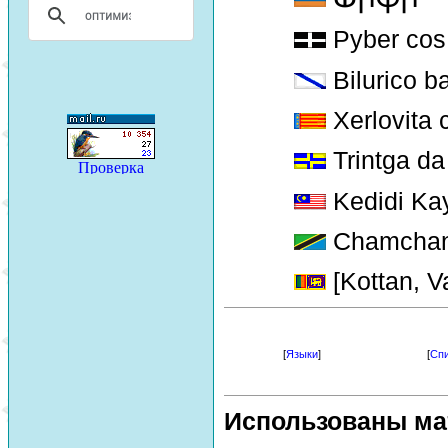
Pyber cos
Bilurico b
Xerlovita
Trintga da
Kedidi Ka
Chamchan
[Kottan, V
[
Языки
]
[
Спи
Использованы ма