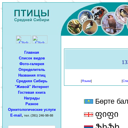
Главная
Список видов
13
Фото-галерея
Определитель
Названия птиц
Средняя Сибирь
[
Языки
]
[
Спи
"Живой" Интернет
Гостевая книга
Награды
Бөрте ба
Разное
Орнитологические услуги
ფიფი
E-mail
,
тел. (391) 246-98-88
Ֆիֆի