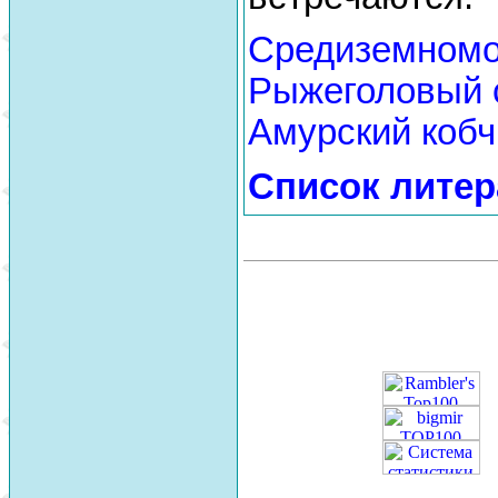
Средиземномо
Рыжеголовый 
Амурский кобч
Список лите