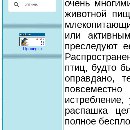
очень многим
животной пищ
млекопитающи
или активны
преследуют е
Распростране
птиц, будто б
оправдано, т
повсеместно 
истребление,
распашка це
полное беспло