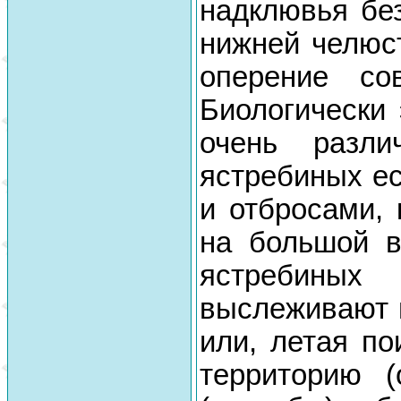
надклювья без
нижней челюст
оперение со
Биологически 
очень разл
ястребиных е
и отбросами,
на большой в
ястребиных
выслеживают 
или, летая п
территорию (