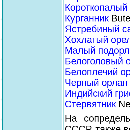
Короткопалый
Курганник
Bute
Ястребиный с
Хохлатый оре
Малый подорл
Белоголовый 
Белоплечий о
Черный орлан
Индийский гр
Стервятник
Neo
На сопредель
СССР, также в