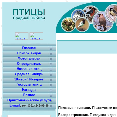
Главная
Список видов
Фото-галерея
Определитель
Названия птиц
Средняя Сибирь
"Живой" Интернет
Гостевая книга
Награды
Разное
Орнитологические услуги
E-mail
,
тел. (391) 246-98-88
Полевые признаки.
Практически н
Распространение.
Гнездится в дель