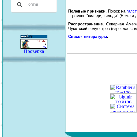
Полевые признаки.
Похож на
галст
- громкое "кильди, кильди" (Беме и д
Распространение.
Северная Амери
Чукотский полуостров (взрослая самк
Список литературы
.