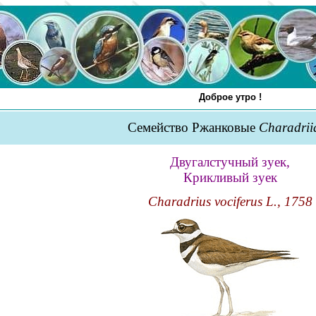
Доброе утро !
Семейство Ржанковые
Charadrii
Двугалстучный зуек,
Крикливый зуек
Charadrius vociferus L., 1758