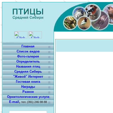
Главная
Список видов
Фото-галерея
Определитель
Названия птиц
Средняя Сибирь
"Живой" Интернет
Гостевая книга
Награды
Разное
Орнитологические услуги
E-mail
,
тел. (391) 246-98-88