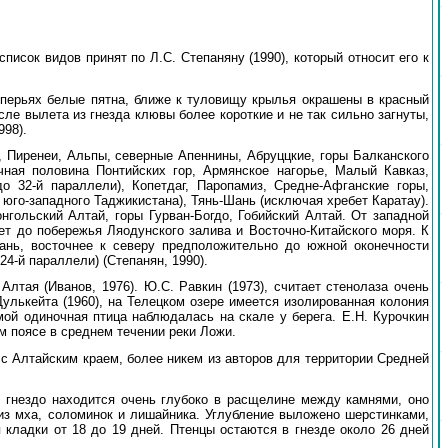
 список видов принят по Л.С. Степаняну (1990), который относит его к
 перьях белые пятна, ближе к туловищу крылья окрашены в красный
сле вылета из гнезда клювы более короткие и не так сильно загнуты,
998).
, Пиренеи, Альпы, северные Апеннины, Абруццкие, горы Балканского
чная половина Понтийских гор, Армянское нагорье, Малый Кавказ,
о 32-й параллели), Копетдаг, Паропамиз, Средне-Афганские горы,
го-западного Таджикистана), Тянь-Шань (исключая хребет Каратау).
нгольский Алтай, горы Гурван-Богдо, Гобийский Алтай. От западной
ет до побережья Ляодунского залива и Восточно-Китайского моря. К
шань, восточнее к северу предположительно до южной оконечности
4-й параллели) (Степанян, 1990).
Алтая (Иванов, 1976). Ю.С. Равкин (1973), считает стенолаза очень
улькейта (1960), на Телецком озере имеется изолированная колония
имой одиночная птица наблюдалась на скале у берега. Е.Н. Курочкин
ом поясе в среднем течении реки Ложи.
 с Алтайским краем, более никем из авторов для территории Средней
о гнездо находится очень глубоко в расщелине между камнями, оно
 из мха, соломинок и лишайника. Углубление выложено шерстинками,
 кладки от 18 до 19 дней. Птенцы остаются в гнезде около 26 дней