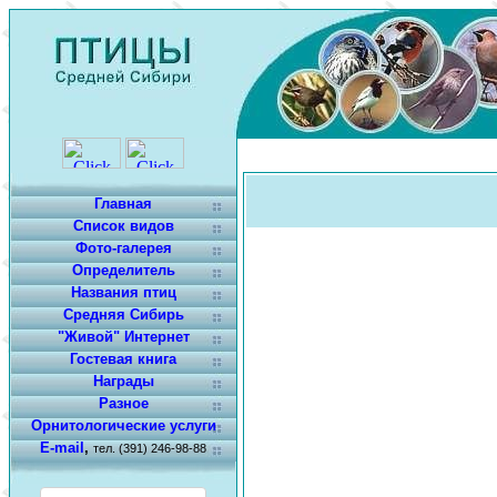
Главная
Список видов
Фото-галерея
Определитель
Названия птиц
Средняя Сибирь
"Живой" Интернет
Гостевая книга
Награды
Разное
Орнитологические услуги
E-mail
,
тел. (391) 246-98-88