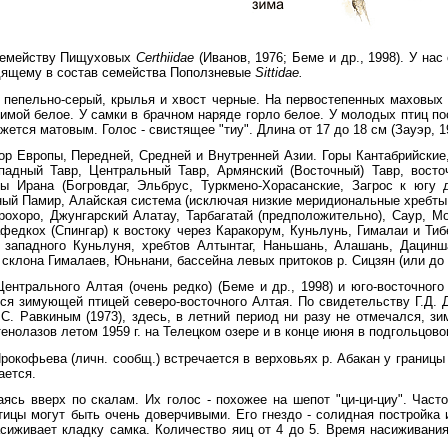
 семейству Пищуховых
Certhiidae
(Иванов, 1976; Беме и др., 1998). У нас
дящему в состав семейства Поползневые
Sittidae.
пепельно-серый, крылья и хвост черные. На первостепенных маховых
зимой белое. У самки в брачном наряде горло белое. У молодых птиц по
жется матовым. Голос - свистящее "тиу". Длина от 17 до 18 см (Зауэр, 1
ор Европы, Передней, Средней и Внутренней Азии. Горы Кантабрийские
падный Тавр, Центральный Тавр, Армянский (Восточный) Тавр, восто
ы Ирана (Богровдаг, Эльбрус, Туркмено-Хорасанские, Загрос к югу д
ый Памир, Алайская система (исключая низкие меридиональные хребты ю
охоро, Джунгарский Алатау, Тарбагатай (предположительно), Саур, Мо
федкох (Спингар) к востоку через Каракорум, Куньлунь, Гималаи и Тиб
 западного Куньлуня, хребтов Алтынтаг, Наньшань, Алашань, Дацин
склона Гималаев, Юньнани, бассейна левых притоков р. Сицзян (или до 2
ентрального Алтая (очень редко) (Беме и др., 1998) и юго-восточного 
ся зимующей птицей северо-восточного Алтая. По свидетельству Г.Д. Д
.С. Равкиным (1973), здесь, в летний период ни разу не отмечался, з
тенолазов летом 1959 г. на Телецком озере и в конце июня в подгольцов
рокофьева (личн. сообщ.) встречается в верховьях р. Абакан у границы
ается.
ясь вверх по скалам. Их голос - похожее на шепот "ци-ци-циу". Част
тицы могут быть очень доверчивыми. Его гнездо - солидная постройка
асиживает кладку самка. Количество яиц от 4 до 5. Время насиживания