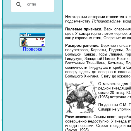
Некоторыми авторами относится к
подсемейству
Tichodromadinae
, вхо
Полевые признаки.
Верх оперения 
цвет. У самца горло летом черное, 
как у взрослых птиц. Оперение их ка
Распространение.
Верхние пояса г
полуострова, Карпаты, Родопы, За
Большой Кавказ, горы Ливана, гор
Гиндукуш, Западный Памир, Восточн
Восточный Тянь-Шань, Кетмень, Бор
оконечности Гиндукуша и хребта Са
северу здесь до северного склона
Большого Хингана. К югу до южного 
Отмечается для Ц
редкой гнездящей
около 20 птиц. Ю
(1965) встречал с
По данным С.М. П
Сибири не упомин
Размножение.
Самцы поют, карабка
совершенно недоступно. У гнезда п
иногда перьями. Строит гнездо и н
(Зауэр, 1998).