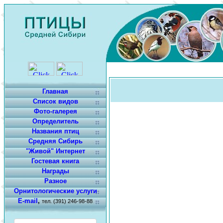
Главная
Список видов
Фото-галерея
Определитель
Названия птиц
Средняя Сибирь
"Живой" Интернет
Гостевая книга
Награды
Разное
Орнитологические услуги
E-mail
,
тел. (391) 246-98-88