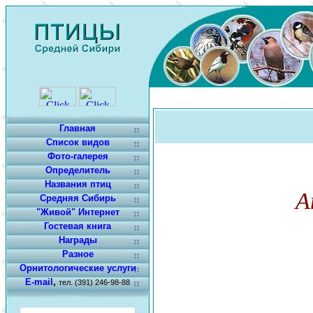
Главная
Список видов
Фото-галерея
Определитель
Названия птиц
A
Средняя Сибирь
"Живой" Интернет
Гостевая книга
Награды
Разное
Орнитологические услуги
E-mail
,
тел. (391) 246-98-88