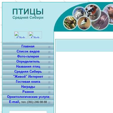
Главная
Список видов
Фото-галерея
Определитель
Названия птиц
Средняя Сибирь
"Живой" Интернет
Гостевая книга
Награды
Разное
Орнитологические услуги
E-mail
,
тел. (391) 246-98-88