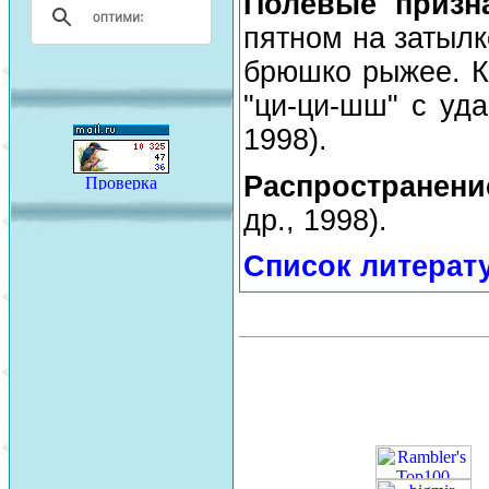
Полевые призн
пятном на затылк
брюшко рыжее. К
"ци-ци-шш" с уда
1998).
Распространен
др., 1998).
Список литерат