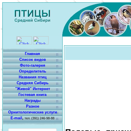
Главная
Список видов
Фото-галерея
Определитель
Названия птиц
Средняя Сибирь
"Живой" Интернет
Гостевая книга
Награды
Разное
Орнитологические услуги
E-mail
,
тел. (391) 246-98-88