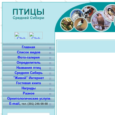
Главная
Список видов
Фото-галерея
Определитель
Названия птиц
Средняя Сибирь
"Живой" Интернет
Гостевая книга
Награды
Разное
Орнитологические услуги
E-mail
,
тел. (391) 246-98-88