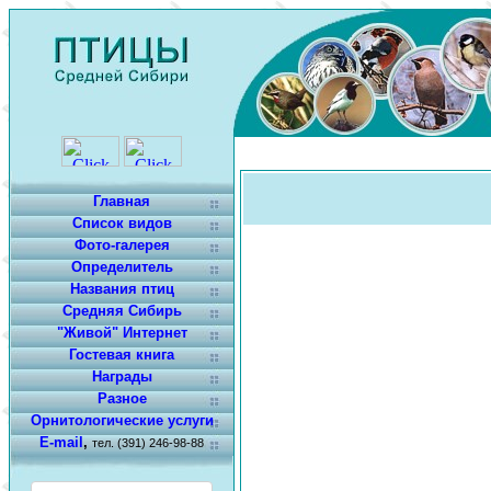
Главная
Список видов
Фото-галерея
Определитель
Названия птиц
Средняя Сибирь
"Живой" Интернет
Гостевая книга
Награды
Разное
Орнитологические услуги
E-mail
,
тел. (391) 246-98-88