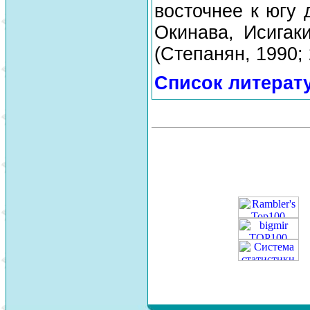
восточнее к югу 
Окинава, Исигак
(Степанян, 1990; 
Список литерат