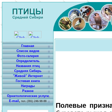
Главная
Список видов
Фото-галерея
Определитель
Названия птиц
Средняя Сибирь
"Живой" Интернет
Гостевая книга
Награды
Разное
Орнитологические услуги
E-mail
,
тел. (391) 246-98-88
Полевые призн