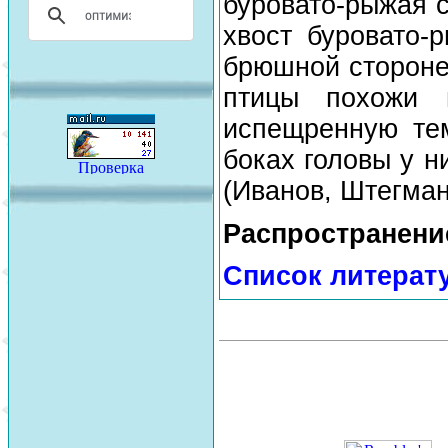
буровато-рыжая 
хвост буровато-
брюшной стороне
птицы похожи 
испещренную те
боках головы у 
(Иванов, Штегман
Распространени
Список литерат