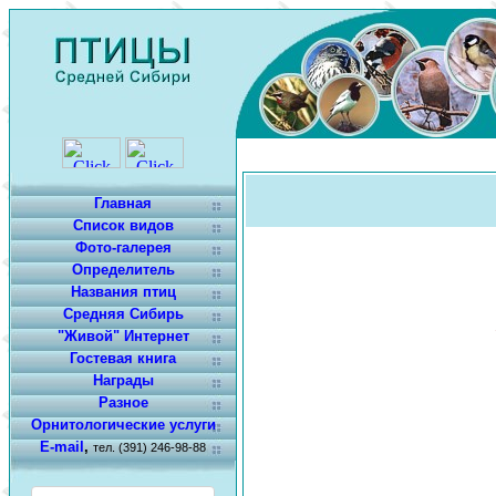
Главная
Список видов
Фото-галерея
Определитель
Названия птиц
Средняя Сибирь
"Живой" Интернет
Гостевая книга
Награды
Разное
Орнитологические услуги
E-mail
,
тел. (391) 246-98-88