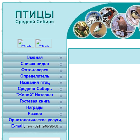
Главная
Список видов
Фото-галерея
Определитель
Названия птиц
Средняя Сибирь
"Живой" Интернет
Гостевая книга
Награды
Разное
Орнитологические услуги
E-mail
,
тел. (391) 246-98-88