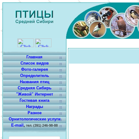
Главная
Список видов
Фото-галерея
Определитель
Названия птиц
Средняя Сибирь
"Живой" Интернет
Гостевая книга
Награды
Разное
Орнитологические услуги
E-mail
,
тел. (391) 246-98-88