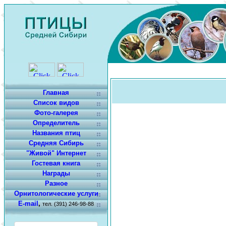
Главная
Список видов
Фото-галерея
Определитель
Названия птиц
Средняя Сибирь
"Живой" Интернет
Гостевая книга
Награды
Разное
Орнитологические услуги
E-mail
,
тел. (391) 246-98-88