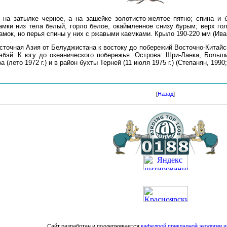
, на затылке черное, а на зашейке золотисто-желтое пятно; спина и
мки низ тела белый, горло белое, окаймленное снизу бурым; верх го
мок, но перья спины у них с ржавыми каемками. Крыло 190-220 мм (Иван
точная Азия от Белуджистана к востоку до побережий Восточно-Китайск
эбэй. К югу до океанического побережья. Острова: Шри-Ланка, Больш
 (лето 1972 г.) и в район бухты Терней (11 июля 1975 г.) (Степанян, 1990;
[
Назад
]
Сайт разработан и поддерживается
кафедрой прикладной экологии 