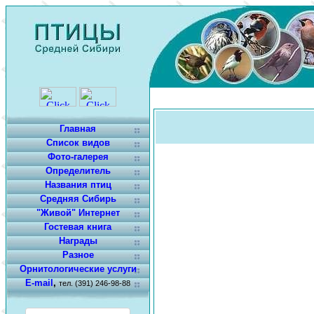
Главная
Список видов
Фото-галерея
Определитель
Названия птиц
Средняя Сибирь
"Живой" Интернет
Гостевая книга
Награды
Разное
Орнитологические услуги
E-mail
,
тел. (391) 246-98-88