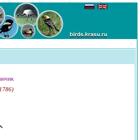
анчик
 1786)