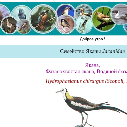
Доброе утро !
Семейство Яканы
Jacanidae
Якана,
Фазанохвостая якана, Водяной фаз
Hydrophasianus chirurgus (Scopoli,