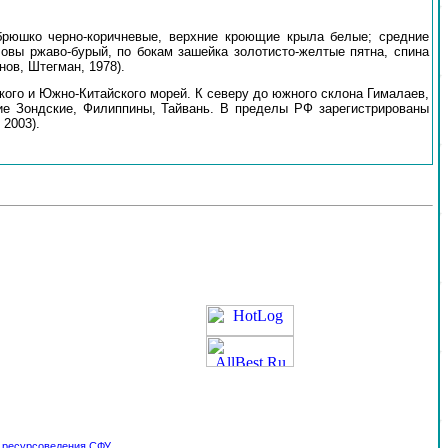
 брюшко черно-коричневые, верхние кроющие крыла белые; средние
ловы ржаво-бурый, по бокам зашейка золотисто-желтые пятна, спина
ов, Штегман, 1978).
ого и Южно-Китайского морей. К северу до южного склона Гималаев,
ие Зондские, Филиппины, Тайвань. В пределы РФ зарегистрированы
 2003).
и ресурсоведения
СФУ